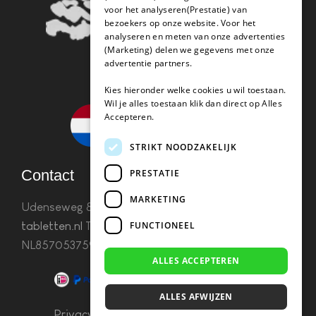
voor het analyseren(Prestatie) van
bezoekers op onze website. Voor het
analyseren en meten van onze advertenties
(Marketing) delen we gegevens met onze
advertentie partners.
Kies hieronder welke cookies u wil toestaan.
Wil je alles toestaan klik dan direct op Alles
Accepteren.
STRIKT NOODZAKELIJK
Contact
PRESTATIE
MARKETING
Udenseweg 8B 5405 PA Uden
info(@)koffie-
FUNCTIONEEL
tabletten.nl
Tel. 085 782 5578KvK 67529623 Btw:
NL857053759B01
ALLES ACCEPTEREN
ALLES AFWIJZEN
Privacy & Cookies
–
Algemene Voorwaarden