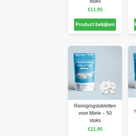
stuks
€
11,95
Product bekijken
Reinigingstabletten
voor Miele – 50
stuks
€
21,95