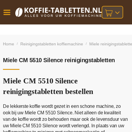
Vóór
Gratis
14 dagen
verzending
omruilgarantie!
16:00
Home
Reinigingstabletten koffiemachine
Miele reinigingstablett
/
/
bij orders
besteld,
volgende
boven
werkdag
€25,-
geleverd!
Miele CM 5510 Silence reinigingstabletten
Miele CM 5510 Silence
reinigingstabletten bestellen
De lekkerste koffie wordt gezet in een schone machine, zo
ook bij uw Miele CM 5510 Silence. Niet alleen de kwaliteit
van de koffie wordt zo behouden maar ook de levensduur van
uw Miele CM 5510 Silence wordt verlengd. In plaats van uw