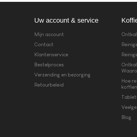
Uw account & service
Koffi
Mijn account
Ontkal
Contact
Reinig
Klantenservice
Reinig
Bestelproces
Ontkal
Waaro
Verzending en bezorging
Hoe re
Retourbeleid
koffie
Tablet
Veelge
Blog