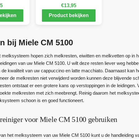
95
€
13,95
ekijken
Product bekijken
n bij Miele CM 5100
et melksysteem hopen zich melkresten, eiwitten en melkvetten op in 
leidingen van uw Miele CM 5100. U wilt deze resten liever weg hebben
de kwaliteit van uw cappuccino en latte macchiato. Daarnaast kan 
neer de melkresten niet verwijderd worden kunnen deze blijvende s
sten ontstaat er een grotere kans op verstoppingen in de leidingen
ekte melkresten met zich meebrengt. Reinig daarom het melksystee
ksysteem schoon is en goed functioneert.
einiger voor Miele CM 5100 gebruiken
 van het melksysteem van uw Miele CM 5100 kunt u de handleiding van