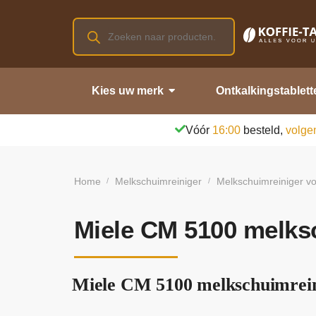
Kies uw merk
Ontkalkingstablett
Vóór
16:00
besteld,
volge
Home
Melkschuimreiniger
Melkschuimreiniger vo
/
/
Miele CM 5100 melks
Miele CM 5100 melkschuimreini