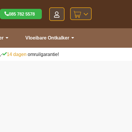
085 782 5578
er
Vloeibare Ontkalker
,-
14 dagen
omruilgarantie!