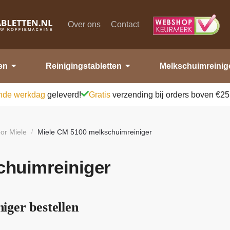
Over ons
Contact
en
Reinigingstabletten
Melkschuimreinig
nde werkdag
geleverd!
Gratis
verzending bij orders boven €25
or Miele
Miele CM 5100 melkschuimreiniger
/
chuimreiniger
ger bestellen