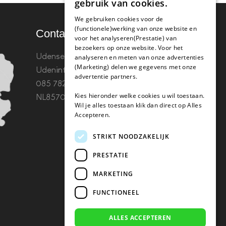
gebruik van cookies.
We gebruiken cookies voor de
(functionele)werking van onze website en
Contact
voor het analyseren(Prestatie) van
bezoekers op onze website. Voor het
Udenseweg 8B 5405 PA
analyseren en meten van onze advertenties
(Marketing) delen we gegevens met onze
Uden
info(@)koffie-tabletten.nl
Tel.
advertentie partners.
085 782 5578KvK 67529623 Btw:
Kies hieronder welke cookies u wil toestaan.
NL857053759B01
Wil je alles toestaan klik dan direct op Alles
Accepteren.
STRIKT NOODZAKELIJK
PRESTATIE
MARKETING
FUNCTIONEEL
ALLES ACCEPTEREN