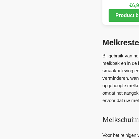
€
6,
Product b
Melkreste
Bij gebruik van h
melkbak en in de 
smaakbeleving en 
verminderen, wan
opgehoopte melkre
omdat het aangeko
ervoor dat uw mel
Melkschuimr
Voor het reinigen