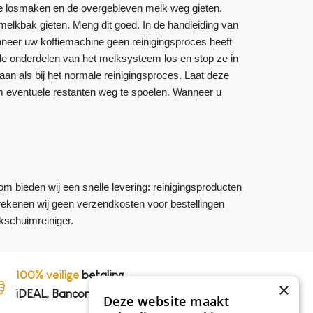
ne losmaken en de overgebleven melk weg gieten.
elkbak gieten. Meng dit goed. In de handleiding van
neer uw koffiemachine geen reinigingsproces heeft
le onderdelen van het melksysteem los en stop ze in
an als bij het normale reinigingsproces. Laat deze
om eventuele restanten weg te spoelen. Wanneer u
om bieden wij een snelle levering: reinigingsproducten
rekenen wij geen verzendkosten voor bestellingen
kschuimreiniger.
100% veilige
betaling,
×
iDEAL, Bancontact en op rekening
Deze website maakt