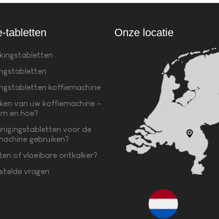
e-tabletten
Onze locatie
kingstabletten
ingstabletten
ingstabletten koffiemachine
ken van uw koffiemachine –
m en hoe?
inigingstabletten voor de
machine gebruiken?
ten of vloeibare ontkalker?
stelde vragen