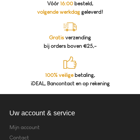
Vóór
16:00
besteld,
volgende werkdag
geleverd!
Gratis
verzending
bij orders boven €25,-
100% veilige
betaling,
iDEAL, Bancontact en op rekening
Uw account & service
Mijn account
Contact