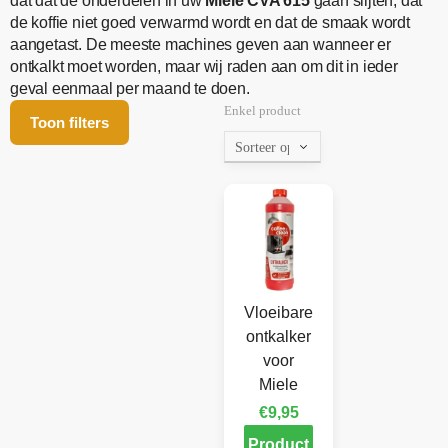
dat dat de onderdelen in uw
Miele CVA 615
gaan slijten, dat
de koffie niet goed verwarmd wordt en dat de smaak wordt
aangetast. De meeste machines geven aan wanneer er
ontkalkt moet worden, maar wij raden aan om dit in ieder
geval eenmaal per maand te doen.
Enkel product
Toon filters
Vloeibare
ontkalker
voor
Miele
€
9,95
Product