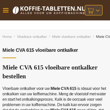
Vóór
Gratis
14 dagen
verzending
omruilgarantie!
16:00
Home
Vloeibare ontkalker
Miele vloeibare ontkalker
Miele CV
/
/
/
bij orders
besteld,
volgende
boven
werkdag
€25,-
geleverd!
Miele CVA 615 vloeibare ontkalker
Miele CVA 615 vloeibare ontkalker
bestellen
Vloeibare ontkalker voor uw
Miele CVA 615
is ideaal voor het
ontkalken van uw koffiemachine. Meng de vloeistof met water
en start het ontkalkingsproces. Kalk is de oorzaak voor veel
problemen in uw koffiemachine. De kalk kan ervoor zorgen