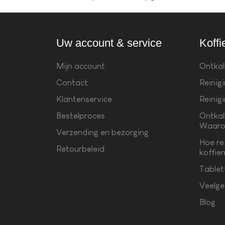
Uw account & service
Koffi
Mijn account
Ontkal
Contact
Reinig
Klantenservice
Reinig
Bestelproces
Ontkal
Waaro
Verzending en bezorging
Hoe re
Retourbeleid
koffie
Tablet
Veelge
Blog