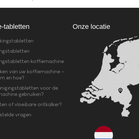
e-tabletten
Onze locatie
kingstabletten
ingstabletten
ingstabletten koffiemachine
ken van uw koffiemachine –
m en hoe?
inigingstabletten voor de
machine gebruiken?
ten of vloeibare ontkalker?
stelde vragen