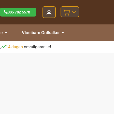
085 782 5578
er
Vloeibare Ontkalker
,-
14 dagen
omruilgarantie!