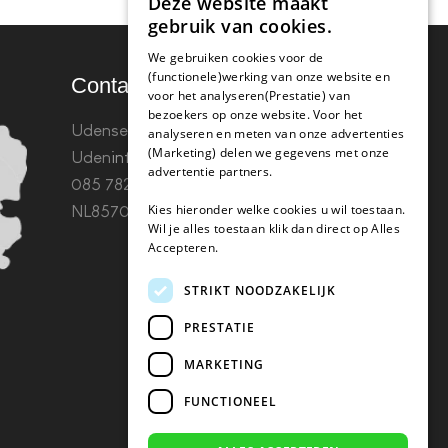
Deze website maakt
gebruik van cookies.
We gebruiken cookies voor de
(functionele)werking van onze website en
Contact
voor het analyseren(Prestatie) van
bezoekers op onze website. Voor het
Udenseweg 8B 5405 PA
analyseren en meten van onze advertenties
(Marketing) delen we gegevens met onze
Uden
info(@)koffie-tabletten.nl
Tel.
advertentie partners.
085 782 5578KvK 67529623 Btw:
Kies hieronder welke cookies u wil toestaan.
NL857053759B01
Wil je alles toestaan klik dan direct op Alles
Accepteren.
STRIKT NOODZAKELIJK
PRESTATIE
MARKETING
FUNCTIONEEL