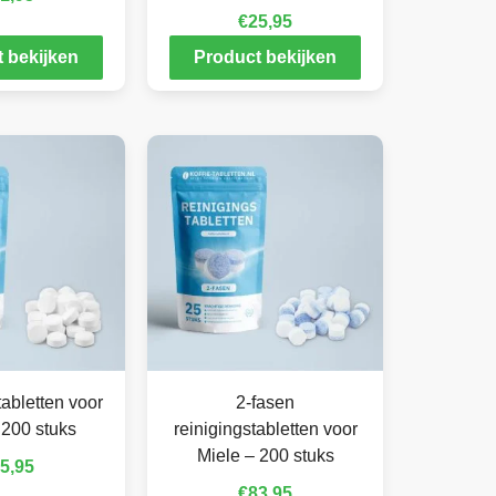
€
25,95
 bekijken
Product bekijken
abletten voor
2-fasen
 200 stuks
reinigingstabletten voor
Miele – 200 stuks
5,95
€
83,95