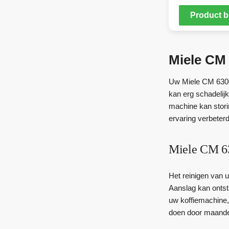
Product b
Miele CM 
Uw Miele CM 6300 
kan erg schadelij
machine kan stori
ervaring verbeterd
Miele CM 63
Het reinigen van 
Aanslag kan ontsta
uw koffiemachine,
doen door maandel