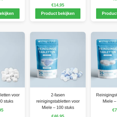
€
14,95
ekijken
Product bekijken
Product
letten voor
2-fasen
Reinigingst
0 stuks
reinigingstabletten voor
Miele –
Miele – 100 stuks
95
€
7
€
46,95