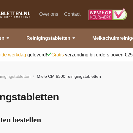
Over ons
Contact
en
Reinigingstabletten
Melkschuimreinig
nde werkdag
geleverd!
Gratis
verzending bij orders boven €25
inigingstabletten
Miele CM 6300 reinigingstabletten
/
ingstabletten
ten bestellen