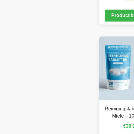
Product b
Reinigingstab
Miele – 10
€
39,