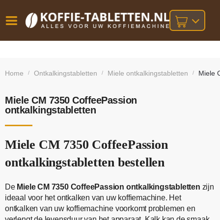
Vóór
Gratis
14 dagen
verzending
omruilgarantie!
16:00
Home
Ontkalkingstabletten
Miele ontkalkingstabletten
Miele 
/
/
/
bij orders
besteld,
volgende
boven
werkdag
€25,-
geleverd!
Miele CM 7350 CoffeePassion
ontkalkingstabletten
Miele CM 7350 CoffeePassion
ontkalkingstabletten bestellen
De
Miele CM 7350 CoffeePassion ontkalkingstabletten
zijn
ideaal voor het ontkalken van uw koffiemachine. Het
ontkalken van uw koffiemachine voorkomt problemen en
verlengt de levensduur van het apparaat. Kalk kan de smaak