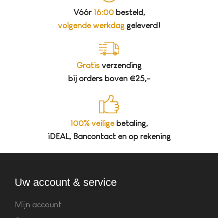
Vóór
16:00
besteld,
volgende werkdag
geleverd!
Gratis
verzending
bij orders boven €25,-
100% veilige
betaling,
iDEAL, Bancontact en op rekening
Uw account & service
Mijn account