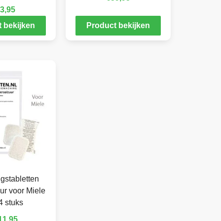
3,95
 bekijken
Product bekijken
gstabletten
ur voor Miele
4 stuks
11,95