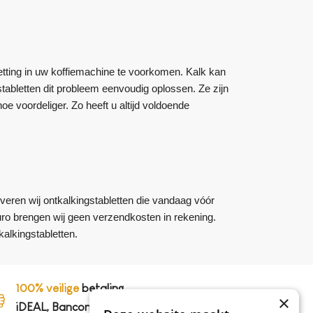
tting in uw koffiemachine te voorkomen. Kalk kan
abletten dit probleem eenvoudig oplossen. Ze zijn
oe voordeliger. Zo heeft u altijd voldoende
veren wij ontkalkingstabletten die vandaag vóór
euro brengen wij geen verzendkosten in rekening.
alkingstabletten.
100% veilige
betaling,
×
iDEAL, Bancontact en op rekening