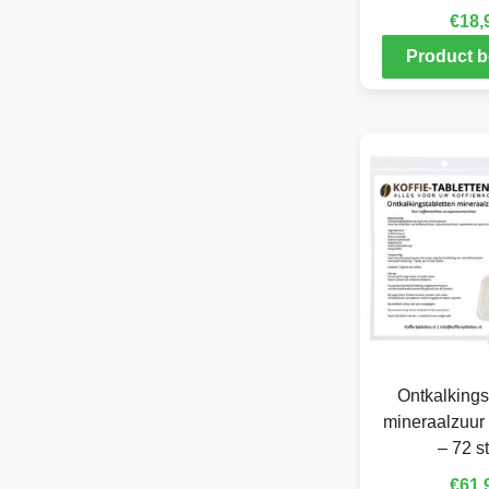
€
18,
Product b
Ontkalkings
mineraalzuur 
– 72 s
€
61,