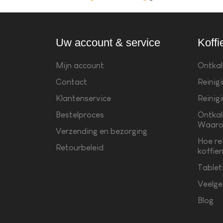
Uw account & service
Koffi
Mijn account
Ontkal
Contact
Reinig
Klantenservice
Reinig
Bestelproces
Ontkal
Waaro
Verzending en bezorging
Hoe re
Retourbeleid
koffie
Tablet
Veelge
Blog