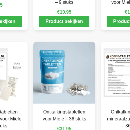
– 9 stuks
voor Miel
95
€
10,95
€
1
ekijken
Product bekijken
Product
tabletten
Ontkalkingstabletten
Ontkalkin
voor Miele
voor Miele – 36 stuks
mineraalzu
tuks
– 36
€
31,95