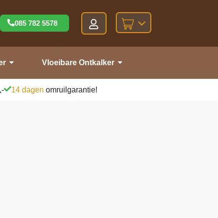
085 782 5578
er
Vloeibare Ontkalker
,-
14 dagen
omruilgarantie!