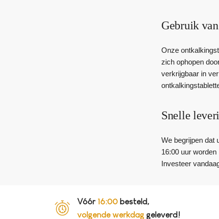
Gebruik van
Onze ontkalkingst
zich ophopen door
verkrijgbaar in ve
ontkalkingstablet
Snelle lever
We begrijpen dat 
16:00 uur worden b
Investeer vandaag
Vóór
16:00
besteld,
volgende werkdag
geleverd!