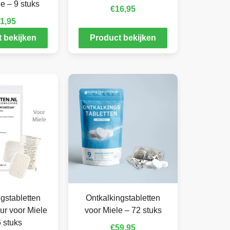
e – 9 stuks
€
16,95
1,95
 bekijken
Product bekijken
gstabletten
Ontkalkingstabletten
ur voor Miele
voor Miele – 72 stuks
 stuks
€
59,95