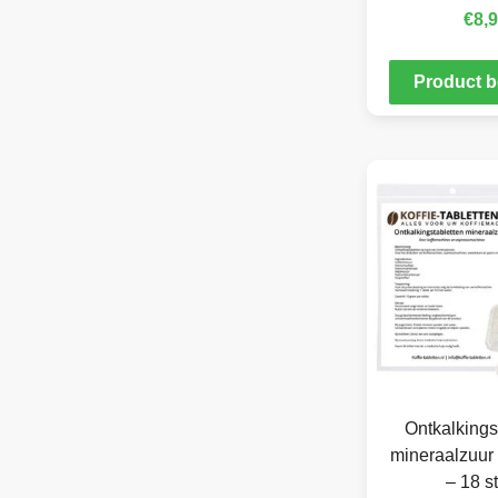
€
8,
Product b
Ontkalkings
mineraalzuur 
– 18 s