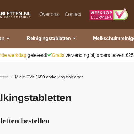
Over ons
Contact
en
Reinigingstabletten
Melkschuimreinig
nde werkdag
geleverd!
Gratis
verzending bij orders boven €25
etten
Miele CVA 2650 ontkalkingstabletten
/
lkingstabletten
etten bestellen