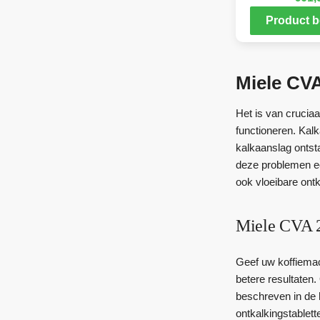
Product b
Miele CVA
Het is van crucia
functioneren. Kal
kalkaanslag ontst
deze problemen ee
ook vloeibare ont
Miele CVA 2
Geef uw koffiemac
betere resultaten
beschreven in de 
ontkalkingstablett