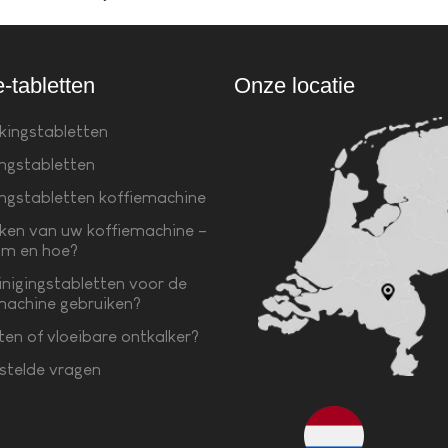
e-tabletten
Onze locatie
kingstabletten
ingstabletten
ingstabletten koffiemachine
ken van uw koffiemachine –
m en hoe?
inigingstabletten voor de
machine gebruiken?
ten of vloeibare ontkalker?
stelde vragen