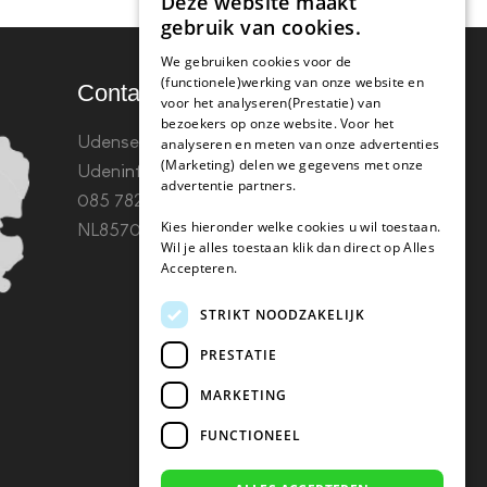
Deze website maakt
gebruik van cookies.
We gebruiken cookies voor de
(functionele)werking van onze website en
Contact
voor het analyseren(Prestatie) van
bezoekers op onze website. Voor het
Udenseweg 8B 5405 PA
analyseren en meten van onze advertenties
(Marketing) delen we gegevens met onze
Uden
info(@)koffie-tabletten.nl
Tel.
advertentie partners.
085 782 5578KvK 67529623 Btw:
Kies hieronder welke cookies u wil toestaan.
NL857053759B01
Wil je alles toestaan klik dan direct op Alles
Accepteren.
STRIKT NOODZAKELIJK
PRESTATIE
MARKETING
FUNCTIONEEL