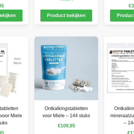
95
€
3
ekijken
Product bekijken
Product
tabletten
Ontkalkingstabletten
Ontkalkin
voor Miele
voor Miele – 144 stuks
mineraalzu
tuks
– 14
€
109,95
95
€
1