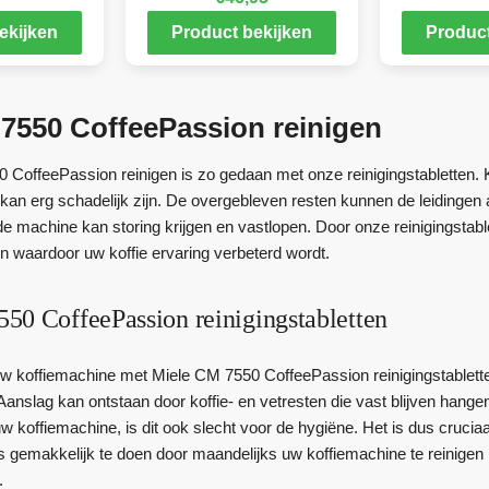
ekijken
Product bekijken
Product
7550 CoffeePassion reinigen
CoffeePassion reinigen is zo gedaan met onze reinigingstabletten. K
t kan erg schadelijk zijn. De overgebleven resten kunnen de leidingen
 machine kan storing krijgen en vastlopen. Door onze reinigingstab
en waardoor uw koffie ervaring verbeterd wordt.
50 CoffeePassion reinigingstabletten
uw koffiemachine met Miele CM 7550 CoffeePassion reinigingstablette
Aanslag kan ontstaan door koffie- en vetresten die vast blijven hangen
uw koffiemachine, is dit ook slecht voor de hygiëne. Het is dus cru
is gemakkelijk te doen door maandelijks uw koffiemachine te reinig
.