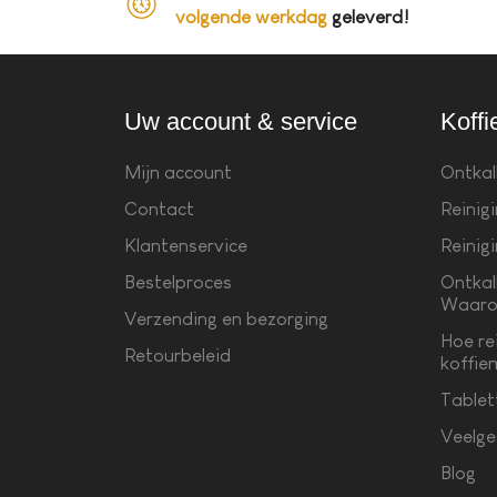
volgende werkdag
geleverd!
Uw account & service
Koffi
Mijn account
Ontkal
Contact
Reinig
Klantenservice
Reinig
Bestelproces
Ontkal
Waaro
Verzending en bezorging
Hoe re
Retourbeleid
koffie
Tablet
Veelge
Blog