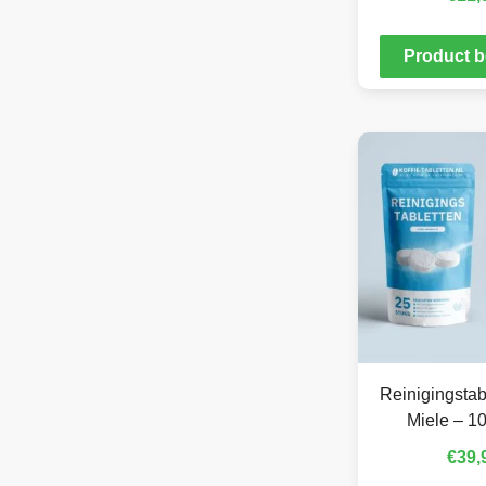
Product b
Reinigingstab
Miele – 10
€
39,