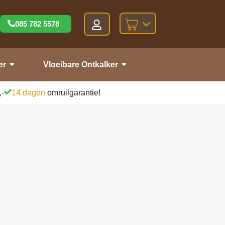
085 782 5578
er
Vloeibare Ontkalker
,-
14 dagen
omruilgarantie!