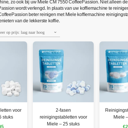
hine, zo ook bij uw Miele CM 7550 CoffeePassion. Niet alleen de
sion wordt verlengd. In plaats van uw koffiemachine te reinige
feePassion beter reinigen met Miele koffiemachine reinigingsta
enieten van de lekkerste koffie.
letten voor
2-fasen
Reinigingst
5 stuks
reinigingstabletten voor
Miele –
Miele – 25 stuks
95
€
2