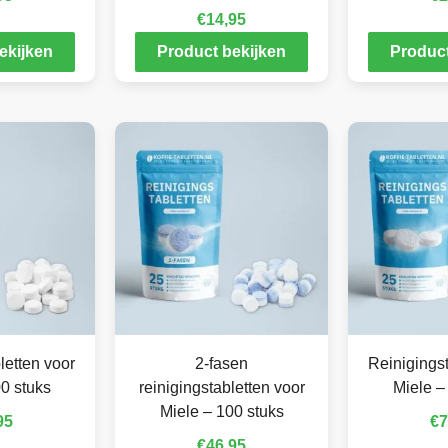
€
14,95
ekijken
Product bekijken
Product
letten voor
2-fasen
Reinigingst
0 stuks
reinigingstabletten voor
Miele –
Miele – 100 stuks
95
€
7
€
46,95