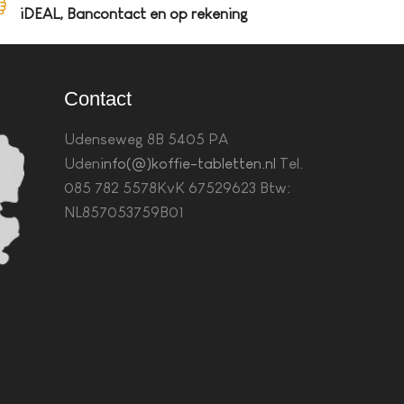
iDEAL, Bancontact en op rekening
Contact
Udenseweg 8B 5405 PA
Uden
info(@)koffie-tabletten.nl
Tel.
085 782 5578KvK 67529623 Btw:
NL857053759B01