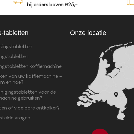
bij orders boven €25,-
e-tabletten
Onze locatie
kingstabletten
ingstabletten
ingstabletten koffiemachine
ken van uw koffiemachine –
m en hoe?
inigingstabletten voor de
machine gebruiken?
ten of vloeibare ontkalker?
stelde vragen