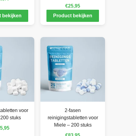
€
25,95
 bekijken
Product bekijken
abletten voor
2-fasen
 200 stuks
reinigingstabletten voor
Miele – 200 stuks
5,95
€
83,95