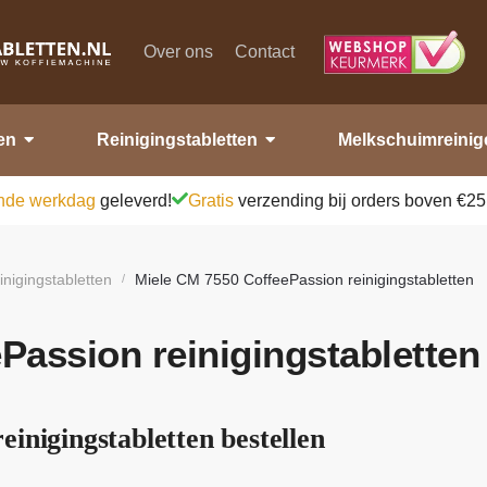
Over ons
Contact
en
Reinigingstabletten
Melkschuimreinig
nde werkdag
geleverd!
Gratis
verzending bij orders boven €25
inigingstabletten
Miele CM 7550 CoffeePassion reinigingstabletten
/
Passion reinigingstabletten
inigingstabletten bestellen