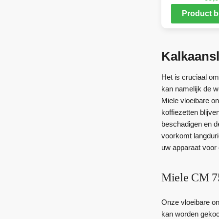
Product b
Kalkaansl
Het is cruciaal o
kan namelijk de w
Miele vloeibare on
koffiezetten blijv
beschadigen en de
voorkomt langdur
uw apparaat voor d
Miele CM 7
Onze vloeibare ont
kan worden gekoch