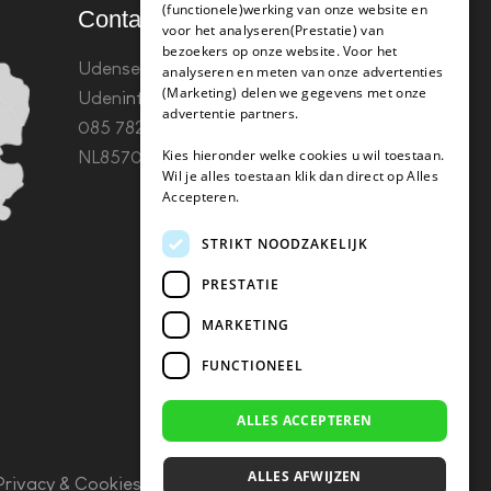
(functionele)werking van onze website en
Contact
voor het analyseren(Prestatie) van
bezoekers op onze website. Voor het
Udenseweg 8B 5405 PA
analyseren en meten van onze advertenties
(Marketing) delen we gegevens met onze
Uden
info(@)koffie-tabletten.nl
Tel.
advertentie partners.
085 782 5578KvK 67529623 Btw:
Kies hieronder welke cookies u wil toestaan.
NL857053759B01
Wil je alles toestaan klik dan direct op Alles
Accepteren.
STRIKT NOODZAKELIJK
PRESTATIE
MARKETING
FUNCTIONEEL
ALLES ACCEPTEREN
ALLES AFWIJZEN
Privacy & Cookies
–
Algemene Voorwaarden