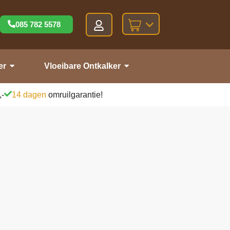
085 782 5578
er
Vloeibare Ontkalker
,-
14 dagen
omruilgarantie!