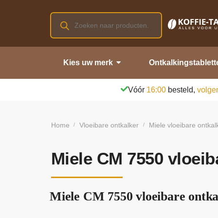
Kies uw merk
Ontkalkingstablett
Vóór
16:00
besteld,
volge
Home
Vloeibare ontkalker
Miele vloeibare ontkal
/
/
Miele CM 7550 vloeib
Miele CM 7550 vloeibare ontkal