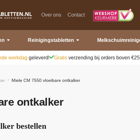
Over ons
Contact
en
Reinigingstabletten
Melkschuimreinig
nde werkdag
geleverd!
Gratis
verzending bij orders boven €25
ker
Miele CM 7550 vloeibare ontkalker
/
are ontkalker
ker bestellen