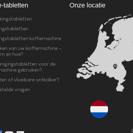
e-tabletten
Onze locatie
kingstabletten
ingstabletten
ingstabletten koffiemachine
ken van uw koffiemachine –
m en hoe?
inigingstabletten voor de
machine gebruiken?
ten of vloeibare ontkalker?
stelde vragen