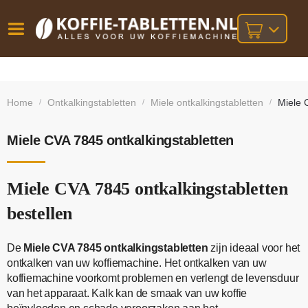
Vóór
Gratis
14 dagen
verzending
omruilgarantie!
16:00
Home
Ontkalkingstabletten
Miele ontkalkingstabletten
Miele 
/
/
/
bij orders
besteld,
volgende
boven
werkdag
€25,-
geleverd!
Miele CVA 7845 ontkalkingstabletten
Miele CVA 7845 ontkalkingstabletten
bestellen
De
Miele CVA 7845 ontkalkingstabletten
zijn ideaal voor het
ontkalken van uw koffiemachine. Het ontkalken van uw
koffiemachine voorkomt problemen en verlengt de levensduur
van het apparaat. Kalk kan de smaak van uw koffie