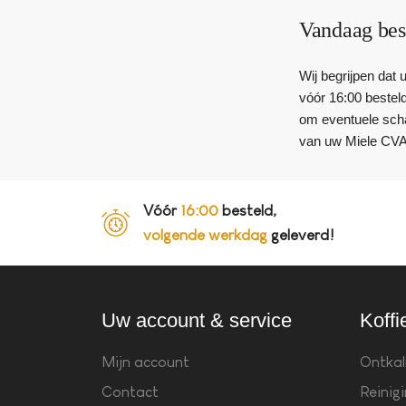
Vandaag bes
Wij begrijpen dat
vóór 16:00 besteld
om eventuele scha
van uw Miele CVA
Vóór
16:00
besteld,
volgende werkdag
geleverd!
Uw account & service
Koffi
Mijn account
Ontkal
Contact
Reinig