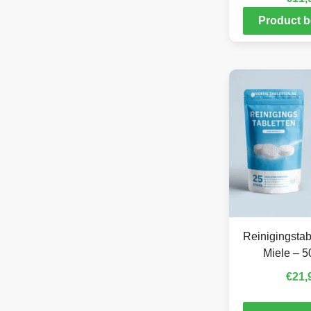
Product b
Reinigingstab
Miele – 5
€
21,