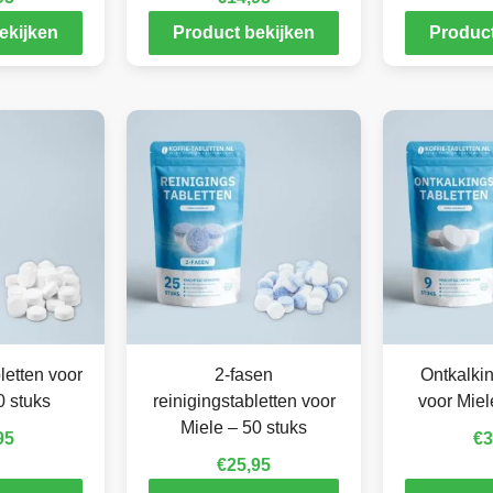
ekijken
Product bekijken
Product
letten voor
2-fasen
Ontkalkin
0 stuks
reinigingstabletten voor
voor Miel
Miele – 50 stuks
95
€
3
€
25,95