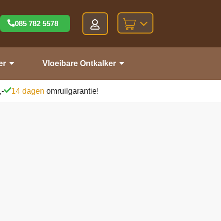
085 782 5578
er
Vloeibare Ontkalker
,-
14 dagen
omruilgarantie!