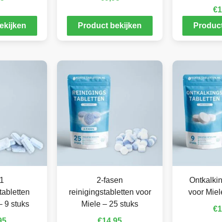
€
1
ekijken
Product bekijken
Product
 1
2-fasen
Ontkalkin
tabletten
reinigingstabletten voor
voor Miel
– 9 stuks
Miele – 25 stuks
€
1
95
€
14,95