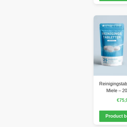
Reinigingstab
Miele – 20
€
75,
Product b