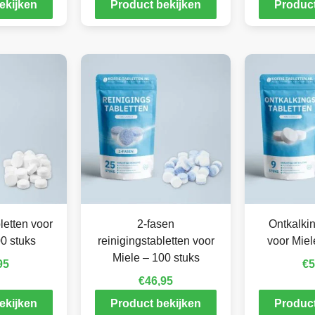
ekijken
Product bekijken
Product
letten voor
2-fasen
Ontkalkin
0 stuks
reinigingstabletten voor
voor Miel
Miele – 100 stuks
95
€
5
€
46,95
ekijken
Product bekijken
Product