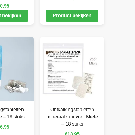
0,95
 bekijken
Product bekijken
gstabletten
Ontkalkingstabletten
e – 18 stuks
mineraalzuur voor Miele
– 18 stuks
6,95
€
18,95