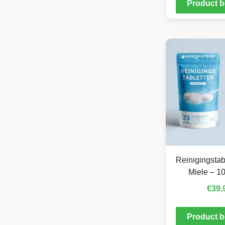
Product b
Reinigingstab
Miele – 10
€
39,
Product b