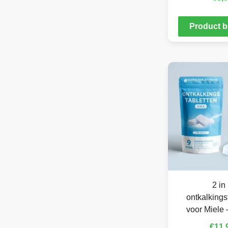
Product b
2 in
ontkalkings
voor Miele 
€
11,