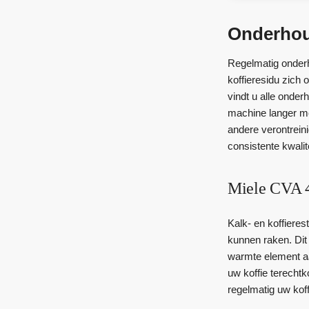
Onderhou
Regelmatig onderh
koffieresidu zich 
vindt u alle onde
machine langer me
andere verontrein
consistente kwalite
Miele CVA 
Kalk- en koffiere
kunnen raken. Dit 
warmte element aa
uw koffie terecht
regelmatig uw kof