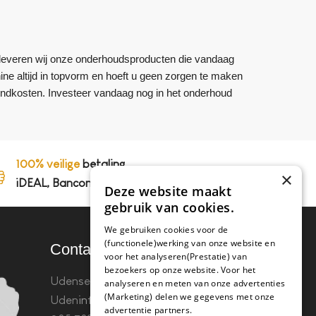
om leveren wij onze onderhoudsproducten die vandaag
hine altijd in topvorm en hoeft u geen zorgen te maken
endkosten. Investeer vandaag nog in het onderhoud
100% veilige
betaling,
×
iDEAL, Bancontact en op rekening
Deze website maakt
gebruik van cookies.
We gebruiken cookies voor de
(functionele)werking van onze website en
Contact
voor het analyseren(Prestatie) van
bezoekers op onze website. Voor het
Udenseweg 8B 5405 PA
analyseren en meten van onze advertenties
(Marketing) delen we gegevens met onze
Uden
info(@)koffie-tabletten.nl
Tel.
advertentie partners.