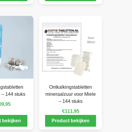
gstabletten
Ontkalkingstabletten
 – 144 stuks
mineraalzuur voor Miele
– 144 stuks
09,95
€
111,95
 bekijken
Product bekijken