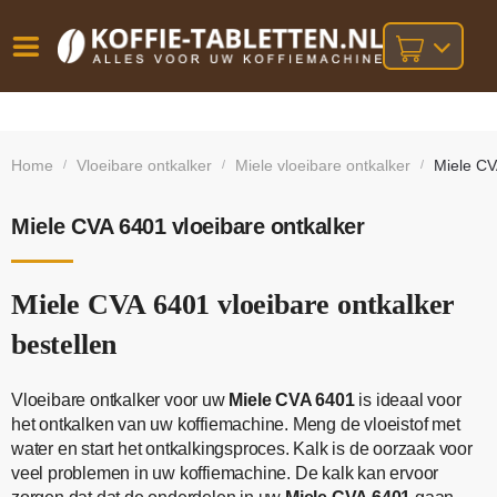
Vóór
Gratis
14 dagen
verzending
omruilgarantie!
16:00
Home
Vloeibare ontkalker
Miele vloeibare ontkalker
Miele CV
/
/
/
bij orders
besteld,
volgende
boven
werkdag
€25,-
geleverd!
Miele CVA 6401 vloeibare ontkalker
Miele CVA 6401 vloeibare ontkalker
bestellen
Vloeibare ontkalker voor uw
Miele CVA 6401
is ideaal voor
het ontkalken van uw koffiemachine. Meng de vloeistof met
water en start het ontkalkingsproces. Kalk is de oorzaak voor
veel problemen in uw koffiemachine. De kalk kan ervoor