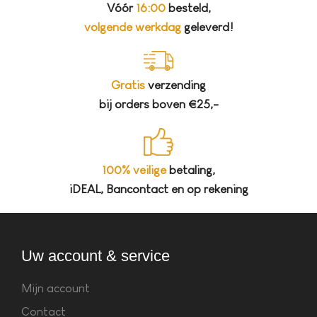
Vóór
16:00
besteld,
volgende werkdag
geleverd!
Gratis
verzending
bij orders boven €25,-
100% veilige
betaling,
iDEAL, Bancontact en op rekening
Uw account & service
Mijn account
Contact