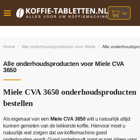
Vóór
Gratis
14 dagen
verzending
omruilgarantie!
16:00
Home
Alle onderhoudsproducten voor Miele
Alle onderhoudspr
/
/
bij orders
besteld,
volgende
boven
werkdag
€25,-
geleverd!
Alle onderhoudsproducten voor Miele CVA
3650
Miele CVA 3650 onderhoudsproducten
bestellen
Als eigenaar van een
Miele CVA 3650
wilt u natuurlijk altijd
kunnen genieten van de lekkerste koffie. Hiervoor moet u
natuurlijk wel zorgen dat uw koffiemachine goed
onderhouden wordt. Goed onderhoudt zorgt er niet alleen voor