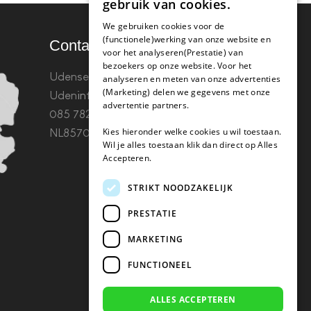
gebruik van cookies.
We gebruiken cookies voor de
(functionele)werking van onze website en
Contact
voor het analyseren(Prestatie) van
bezoekers op onze website. Voor het
Udenseweg 8B 5405 PA
analyseren en meten van onze advertenties
(Marketing) delen we gegevens met onze
Uden
info(@)koffie-tabletten.nl
Tel.
advertentie partners.
085 782 5578KvK 67529623 Btw:
Kies hieronder welke cookies u wil toestaan.
NL857053759B01
Wil je alles toestaan klik dan direct op Alles
Accepteren.
STRIKT NOODZAKELIJK
PRESTATIE
MARKETING
FUNCTIONEEL
ALLES ACCEPTEREN