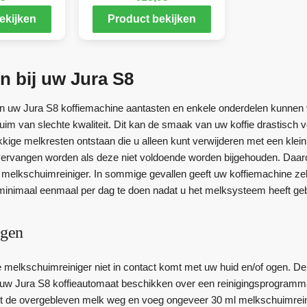
ekijken
Product bekijken
n bij uw Jura S8
 uw Jura S8 koffiemachine aantasten en enkele onderdelen kunnen v
im van slechte kwaliteit. Dit kan de smaak van uw koffie drastisch ve
ige melkresten ontstaan die u alleen kunt verwijderen met een klein 
vervangen worden als deze niet voldoende worden bijgehouden. Daar
 melkschuimreiniger. In sommige gevallen geeft uw koffiemachine ze
minimaal eenmaal per dag te doen nadat u het melksysteem heeft geb
igen
e melkschuimreiniger niet in contact komt met uw huid en/of ogen. De
uw Jura S8 koffieautomaat beschikken over een reinigingsprogramma
et de overgebleven melk weg en voeg ongeveer 30 ml melkschuimreini