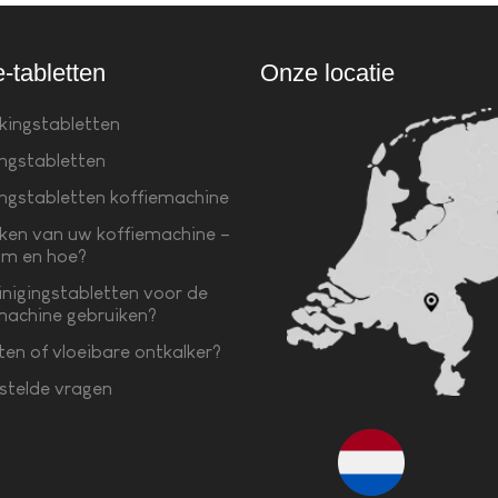
e-tabletten
Onze locatie
kingstabletten
ingstabletten
ingstabletten koffiemachine
ken van uw koffiemachine –
m en hoe?
inigingstabletten voor de
machine gebruiken?
ten of vloeibare ontkalker?
stelde vragen