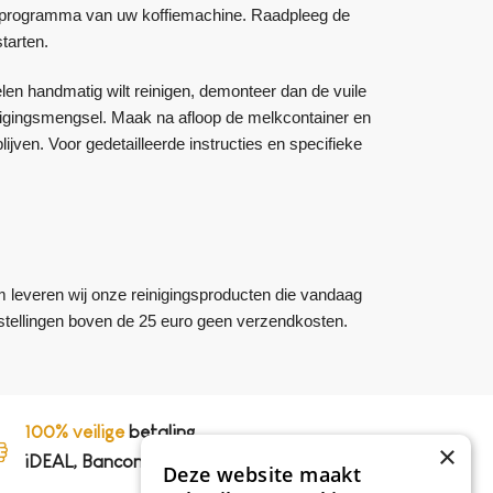
ingsprogramma van uw koffiemachine. Raadpleeg de
tarten.
en handmatig wilt reinigen, demonteer dan de vuile
nigingsmengsel. Maak na afloop de melkcontainer en
jven. Voor gedetailleerde instructies en specifieke
m leveren wij onze reinigingsproducten die vandaag
bestellingen boven de 25 euro geen verzendkosten.
100% veilige
betaling,
×
iDEAL, Bancontact en op rekening
Deze website maakt