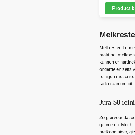
Product b
Melkreste
Melkresten kunnen
raakt het melkschu
kunnen er hardnekk
onderdelen zelfs 
reinigen met onze
raden aan om dit 
Jura S8 rein
Zorg ervoor dat d
gebruiken. Mocht 
melkcontainer, gi