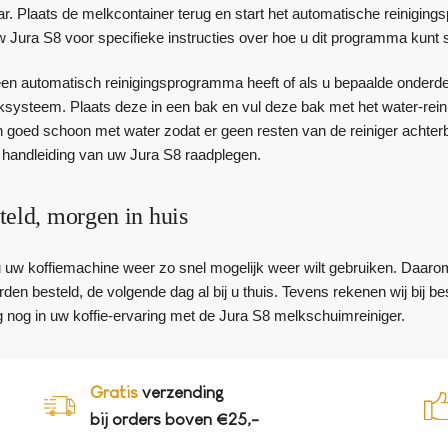
aar. Plaats de melkcontainer terug en start het automatische reinig
w Jura S8 voor specifieke instructies over hoe u dit programma kunt s
en automatisch reinigingsprogramma heeft of als u bepaalde onderdel
ksysteem. Plaats deze in een bak en vul deze bak met het water-rei
goed schoon met water zodat er geen resten van de reiniger achterbli
 handleiding van uw Jura S8 raadplegen.
teld, morgen in huis
 u uw koffiemachine weer zo snel mogelijk weer wilt gebruiken. Daaro
den besteld, de volgende dag al bij u thuis. Tevens rekenen wij bij 
 nog in uw koffie-ervaring met de Jura S8 melkschuimreiniger.
Gratis
verzending
bij orders boven €25,-