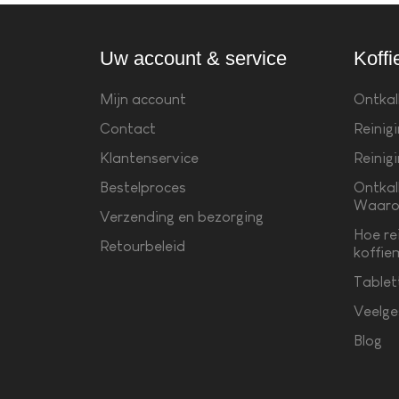
Uw account & service
Koffi
Mijn account
Ontkal
Contact
Reinig
Klantenservice
Reinig
Bestelproces
Ontkal
Waaro
Verzending en bezorging
Hoe re
Retourbeleid
koffie
Tablet
Veelge
Blog