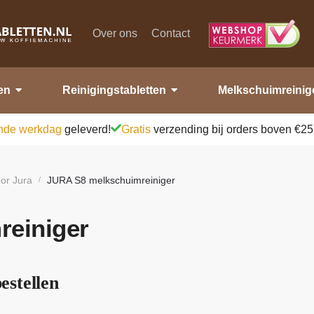
Over ons
Contact
en
Reinigingstabletten
Melkschuimreinig
nde werkdag
geleverd!
Gratis
verzending bij orders boven €25
or Jura
JURA S8 melkschuimreiniger
/
einiger
estellen