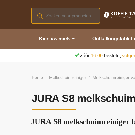
Kies uw merk
Ontkalkingstablett
Vóór
16:00
besteld,
volge
Home
Melkschuimreiniger
Melkschuimreiniger vo
/
/
JURA S8 melkschuimr
JURA S8 melkschuimreiniger b