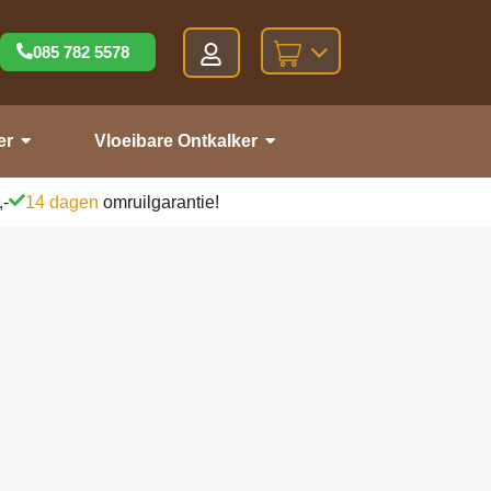
085 782 5578
er
Vloeibare Ontkalker
,-
14 dagen
omruilgarantie!