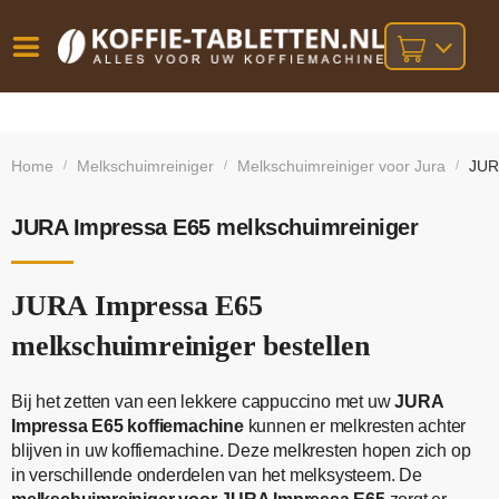
Vóór
Gratis
14 dagen
verzending
omruilgarantie!
16:00
Home
Melkschuimreiniger
Melkschuimreiniger voor Jura
JUR
/
/
/
bij orders
besteld,
volgende
boven
werkdag
€25,-
geleverd!
JURA Impressa E65 melkschuimreiniger
JURA Impressa E65
melkschuimreiniger bestellen
Bij het zetten van een lekkere cappuccino met uw
JURA
Impressa E65 koffiemachine
kunnen er melkresten achter
blijven in uw koffiemachine. Deze melkresten hopen zich op
in verschillende onderdelen van het melksysteem. De