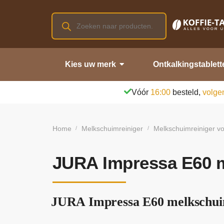
Kies uw merk
Ontkalkingstablett
Vóór
16:00
besteld,
volge
Home
Melkschuimreiniger
Melkschuimreiniger vo
/
/
JURA Impressa E60 m
JURA Impressa E60 melkschuim