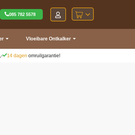
085 782 5578
er
Vloeibare Ontkalker
,-
14 dagen
omruilgarantie!