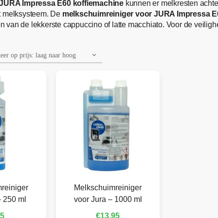
JURA Impressa E60 koffiemachine
kunnen er melkresten achter
et melksysteem. De
melkschuimreiniger voor JURA Impressa E
ten van de lekkerste cappuccino of latte macchiato. Voor de veili
reiniger
Melkschuimreiniger
– 250 ml
voor Jura – 1000 ml
95
€
13,95