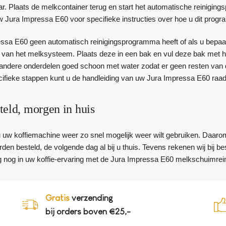
aar. Plaats de melkcontainer terug en start het automatische reinig
w Jura Impressa E60 voor specifieke instructies over hoe u dit progr
ssa E60 geen automatisch reinigingsprogramma heeft of als u bepaal
n van het melksysteem. Plaats deze in een bak en vul deze bak met h
andere onderdelen goed schoon met water zodat er geen resten van de 
ecifieke stappen kunt u de handleiding van uw Jura Impressa E60 raa
teld, morgen in huis
 u uw koffiemachine weer zo snel mogelijk weer wilt gebruiken. Daaro
den besteld, de volgende dag al bij u thuis. Tevens rekenen wij bij 
 nog in uw koffie-ervaring met de Jura Impressa E60 melkschuimrein
Gratis
verzending
bij orders boven €25,-