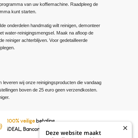
ingsprogramma van uw koffiemachine. Raadpleeg de
amma kunt starten.
de onderdelen handmatig wilt reinigen, demonteer
et water-reinigingsmengsel. Maak na afloop de
reiniger achterblijven. Voor gedetailleerde
dplegen.
m leveren wij onze reinigingsproducten die vandaag
bestellingen boven de 25 euro geen verzendkosten.
iger.
100% veilige
betaling,
×
iDEAL, Bancontact en op rekening
Deze website maakt