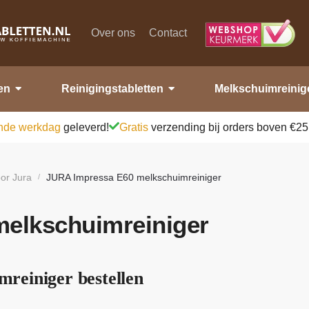
Over ons
Contact
en
Reinigingstabletten
Melkschuimreinig
nde werkdag
geleverd!
Gratis
verzending bij orders boven €25
or Jura
JURA Impressa E60 melkschuimreiniger
/
elkschuimreiniger
reiniger bestellen