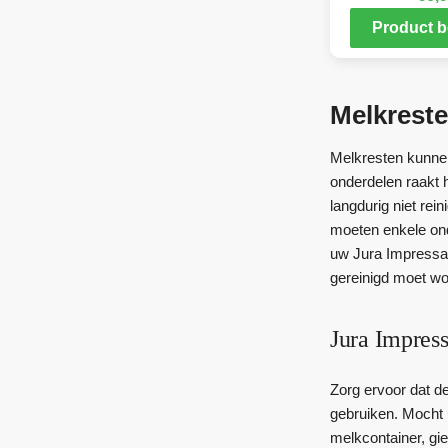
Product b
Melkreste
Melkresten kunnen
onderdelen raakt 
langdurig niet rei
moeten enkele ond
uw Jura Impressa 
gereinigd moet wo
Jura Impres
Zorg ervoor dat d
gebruiken. Mocht 
melkcontainer, gi