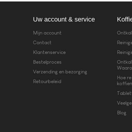
Uw account & service
Koffi
Mijn account
Ontkal
Contact
Reinig
Klantenservice
Reinig
Bestelproces
Ontkal
Waaro
Verzending en bezorging
Hoe re
Retourbeleid
koffie
Tablet
Veelge
Blog