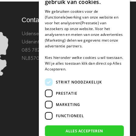
gebruik van cookies.
We gebruiken cookies voor de
(functionele)werking van onze website en
Contact
voor het analyseren(Prestatie) van
bezoekers op onze website. Voor het
Udenseweg 8B 5405 PA
analyseren en meten van onze advertenties
(Marketing) delen we gegevens met onze
Uden
info(@)koffie-tabletten.nl
Tel.
advertentie partners.
085 782 5578KvK 67529623 Btw:
Kies hieronder welke cookies u wil toestaan.
NL857053759B01
Wil je alles toestaan klik dan direct op Alles
Accepteren.
STRIKT NOODZAKELIJK
PRESTATIE
MARKETING
FUNCTIONEEL
ALLES ACCEPTEREN