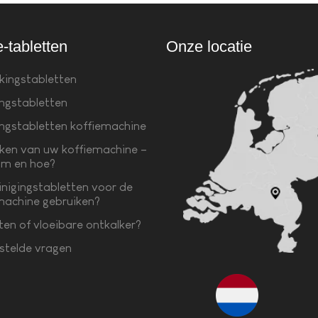
e-tabletten
Onze locatie
kingstabletten
ingstabletten
ingstabletten koffiemachine
ken van uw koffiemachine –
m en hoe?
inigingstabletten voor de
machine gebruiken?
ten of vloeibare ontkalker?
stelde vragen