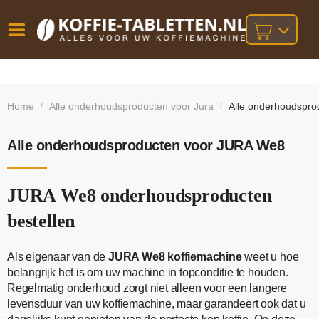
Vóór
Gratis
14 dagen
verzending
omruilgarantie!
16:00
Home
Alle onderhoudsproducten voor Jura
Alle onderhoudspr
/
/
bij orders
besteld,
volgende
boven
werkdag
€25,-
geleverd!
Alle onderhoudsproducten voor JURA We8
JURA We8 onderhoudsproducten
bestellen
Als eigenaar van de
JURA We8 koffiemachine
weet u hoe
belangrijk het is om uw machine in topconditie te houden.
Regelmatig onderhoud zorgt niet alleen voor een langere
levensduur van uw koffiemachine, maar garandeert ook dat u