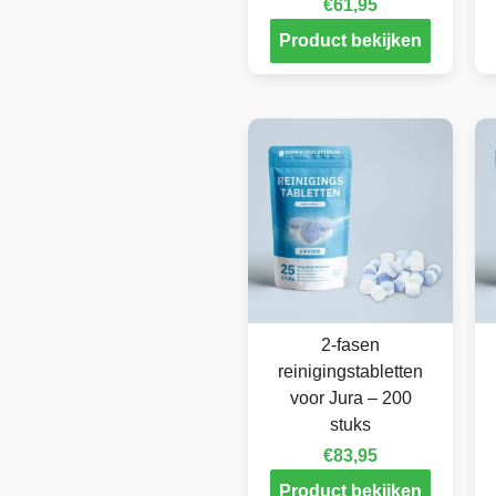
€
61,95
Product bekijken
2-fasen
reinigingstabletten
voor Jura – 200
stuks
€
83,95
Product bekijken