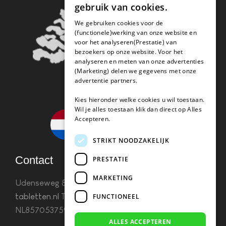
gebruik van cookies.
We gebruiken cookies voor de
(functionele)werking van onze website en
voor het analyseren(Prestatie) van
bezoekers op onze website. Voor het
analyseren en meten van onze advertenties
(Marketing) delen we gegevens met onze
advertentie partners.
Kies hieronder welke cookies u wil toestaan.
Wil je alles toestaan klik dan direct op Alles
Accepteren.
STRIKT NOODZAKELIJK
Contact
PRESTATIE
MARKETING
Udenseweg 8B 5405 PA Uden
info(@)koffie-
tabletten.nl
Tel. 085 782 5578KvK 67529623 Btw:
FUNCTIONEEL
NL857053759B01
ALLES ACCEPTEREN