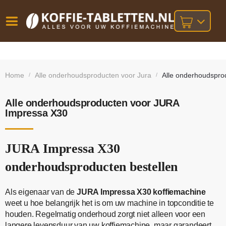
Vóór
Gratis
14 dagen
verzending
omruilgarantie!
16:00
Home
Alle onderhoudsproducten voor Jura
Alle onderhoudspro
/
/
bij orders
besteld,
volgende
boven
werkdag
€25,-
geleverd!
Alle onderhoudsproducten voor JURA
Impressa X30
JURA Impressa X30
onderhoudsproducten bestellen
Als eigenaar van de
JURA Impressa X30 koffiemachine
weet u hoe belangrijk het is om uw machine in topconditie te
houden. Regelmatig onderhoud zorgt niet alleen voor een
langere levensduur van uw koffiemachine, maar garandeert