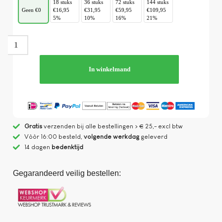
18 stuks
36 stuks
72 stuks
144 stuks
Geen €0
€16,95
€31,95
€59,95
€109,95
5%
10%
16%
21%
In winkelmand
Gratis
verzenden bij alle bestellingen > € 25,- excl btw
Vòòr 16:00 besteld,
volgende werkdag
geleverd
14 dagen
bedenktijd
Gegarandeerd veilig bestellen: