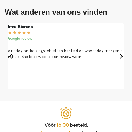
Wat anderen van ons vinden
Irma Bierens
Fri
★
★
★
★
★
★
Google review
Goog
dinsdag ontkalkingstabletten besteld en woensdag morgen al
Op 
in huis. Snelle service is een review waar!
een 
dat 
koff
bela
Vóór
16:00
besteld,