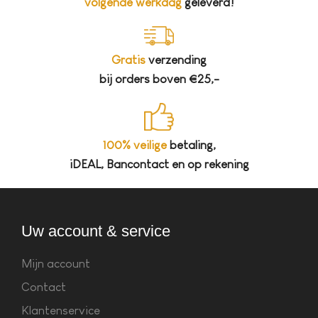
volgende werkdag
geleverd!
Gratis
verzending
bij orders boven €25,-
100% veilige
betaling,
iDEAL, Bancontact en op rekening
Uw account & service
Mijn account
Contact
Klantenservice