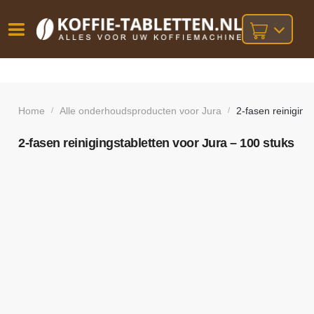
Vóór
Gratis
14 dagen
verzending
omruilgarantie!
16:00
bij orders
besteld,
Home
Alle onderhoudsproducten voor Jura
2-fasen reiniging
/
/
volgende
boven
werkdag
€25,-
geleverd!
2-fasen reinigingstabletten voor Jura – 100 stuks