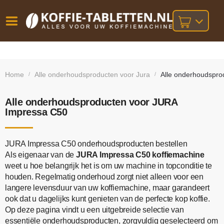
Vóór
Gratis
14 dagen
verzending
omruilgarantie!
16:00
Home
Alle onderhoudsproducten voor Jura
Alle onderhoudspro
/
/
bij orders
besteld,
volgende
boven
werkdag
€25,-
geleverd!
Alle onderhoudsproducten voor JURA
Impressa C50
JURA Impressa C50 onderhoudsproducten bestellen
Als eigenaar van de
JURA Impressa C50 koffiemachine
weet u hoe belangrijk het is om uw machine in topconditie te
houden. Regelmatig onderhoud zorgt niet alleen voor een
langere levensduur van uw koffiemachine, maar garandeert
ook dat u dagelijks kunt genieten van de perfecte kop koffie.
Op deze pagina vindt u een uitgebreide selectie van
essentiële onderhoudsproducten, zorgvuldig geselecteerd om