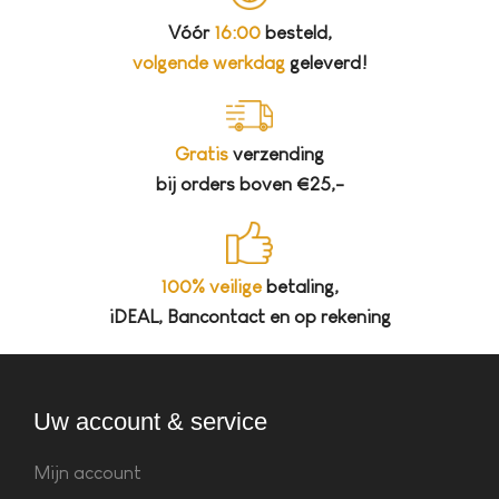
Vóór
16:00
besteld,
volgende werkdag
geleverd!
Gratis
verzending
bij orders boven €25,-
100% veilige
betaling,
iDEAL, Bancontact en op rekening
Uw account & service
Mijn account