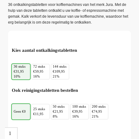
36 ontkalkingstabletten voor koffiemachines van het merk Jura. Met de
hulp van deze tabletten ontkalkt u uw koffie- of espressomachine met
gemak. Kalk verkort de levensduur van uw koffiemachine, waardoor het
erg belangrijk is om deze regelmatig te ontkalken.
Kies aantal ontkalkingstabletten
36 stuks
72 stuks
144 stuks
€31,95
€59,95
€109,95
10%
16%
21%
Ook reinigingstabletten bestellen
50 stuks
100 stuks
200 stuks
25 stuks
Geen €0
€21,95
€39,95
€74,95
€11,95
8%
16%
21%