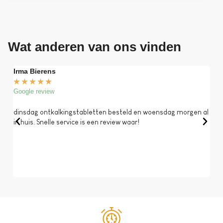
Wat anderen van ons vinden
Irma Bierens
Fri
★
★
★
★
★
★
Google review
Goog
dinsdag ontkalkingstabletten besteld en woensdag morgen al
Op 
in huis. Snelle service is een review waar!
een 
dat 
koff
bela