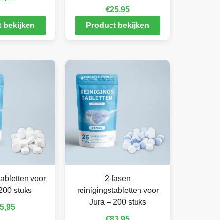
€
25,95
 bekijken
Product bekijken
abletten voor
2-fasen
200 stuks
reinigingstabletten voor
Jura – 200 stuks
5,95
€
83,95