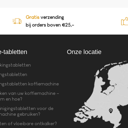
Gratis
verzending
bij orders boven €25,-
e-tabletten
Onze locatie
kingstabletten
ingstabletten
ingstabletten koffiemachine
ken van uw koffiemachine –
m en hoe?
inigingstabletten voor de
machine gebruiken?
ten of vloeibare ontkalker?