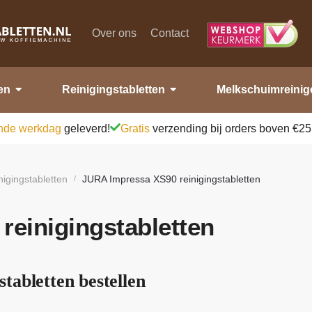
Over ons
Contact
en
Reinigingstabletten
Melkschuimreinig
nde werkdag
geleverd!
Gratis
verzending bij orders boven €25
nigingstabletten
JURA Impressa XS90 reinigingstabletten
/
einigingstabletten
tabletten bestellen