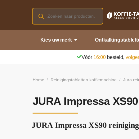
Kies uw merk
Ontkalkingstablett
Vóór
16:00
besteld,
volge
Home
Reinigingstabletten koffiemachine
Jura rei
/
/
JURA Impressa XS90 r
JURA Impressa XS90 reinigings