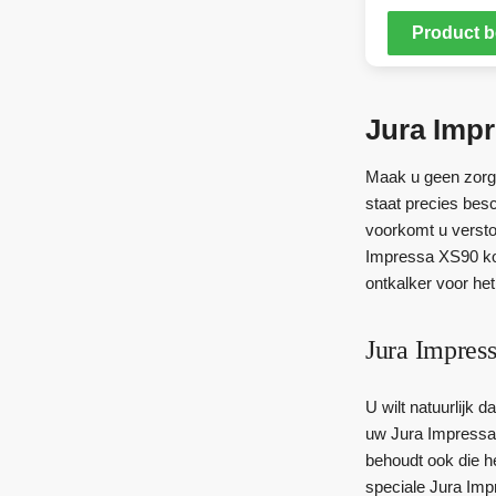
Product b
Jura Impr
Maak u geen zorge
staat precies bes
voorkomt u versto
Impressa XS90 kof
ontkalker voor he
Jura Impres
U wilt natuurlijk 
uw Jura Impressa 
behoudt ook die h
speciale Jura Imp