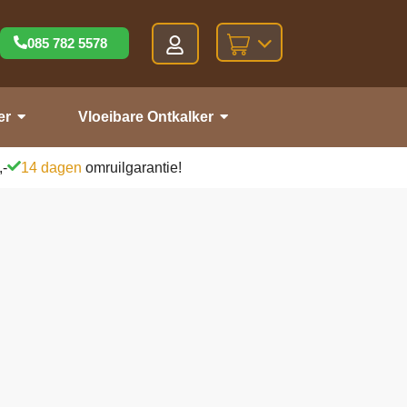
085 782 5578
er
Vloeibare Ontkalker
,-
14 dagen
omruilgarantie!