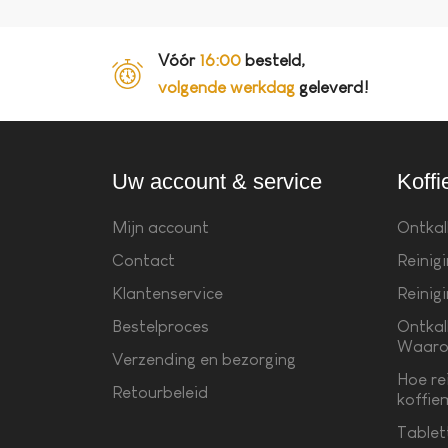
Vóór
16:00
besteld,
volgende werkdag
geleverd!
Uw account & service
Koffi
Mijn account
Ontkal
Contact
Reinig
Klantenservice
Reinig
Bestelproces
Ontkal
Waaro
Verzending en bezorging
Hoe re
Retourbeleid
koffie
Tablet