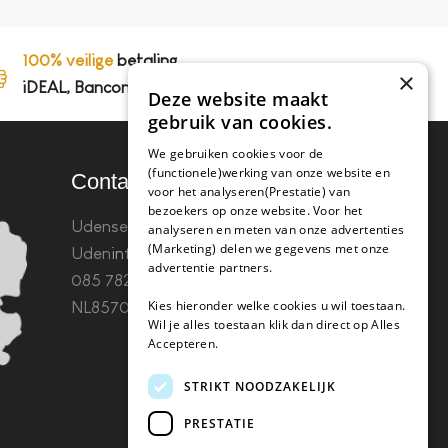
100% veilige
betaling,
×
iDEAL, Bancontact en op rekening
Deze website maakt
gebruik van cookies.
We gebruiken cookies voor de
(functionele)werking van onze website en
Contact
voor het analyseren(Prestatie) van
bezoekers op onze website. Voor het
Udenseweg 8B 5405 PA
analyseren en meten van onze advertenties
(Marketing) delen we gegevens met onze
Uden
info(@)koffie-tabletten.nl
Tel.
advertentie partners.
085 782 5578KvK 67529623 Btw:
Kies hieronder welke cookies u wil toestaan.
NL857053759B01
Wil je alles toestaan klik dan direct op Alles
Accepteren.
STRIKT NOODZAKELIJK
PRESTATIE