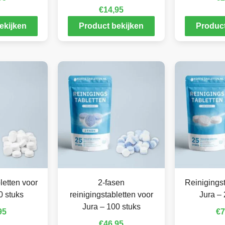
€
14,95
ekijken
Product bekijken
Product
letten voor
2-fasen
Reinigingst
0 stuks
reinigingstabletten voor
Jura – 
Jura – 100 stuks
95
€
7
€
46,95