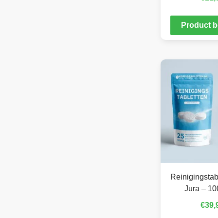
Product b
Reinigingstab
Jura – 10
€
39,