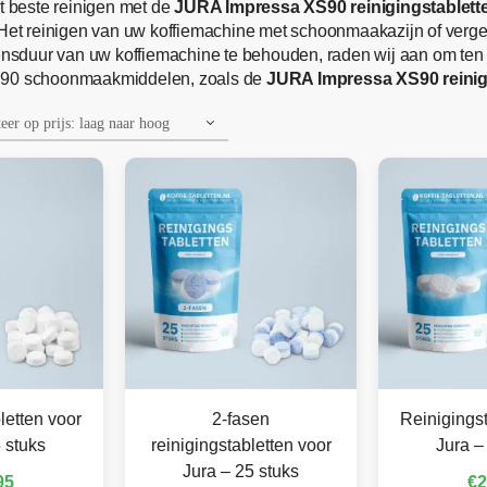
 beste reinigen met de
JURA Impressa XS90 reinigingstablett
. Het reinigen van uw koffiemachine met schoonmaakazijn of ver
nsduur van uw koffiemachine te behouden, raden wij aan om te
XS90 schoonmaakmiddelen, zoals de
JURA Impressa XS90 reinigi
letten voor
2-fasen
Reinigingst
 stuks
reinigingstabletten voor
Jura –
Jura – 25 stuks
95
€
2