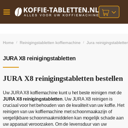
Vóór
Gratis
14 dagen
verzending
omruilgarantie!
16:00
Home
Reinigingstabletten koffiemachine
Jura reinigingstablette
/
/
bij orders
besteld,
volgende
boven
werkdag
€25,-
geleverd!
JURA X8 reinigingstabletten
JURA X8 reinigingstabletten bestellen
Uw JURA X8 koffiemachine kunt u het beste reinigen met de
JURA X8 reinigingstabletten
. Uw JURA X8 reinigen is
cruciaal voor het behouden van de kwaliteit van uw koffie. Het
reinigen van uw koffiemachine met schoonmaakazijn of
vergelijkbare schoonmaakmiddelen kan mogelijk schade aan
uw apparaat veroorzaken. Om de levensduur van uw