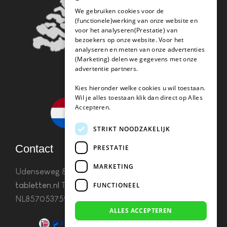
We gebruiken cookies voor de
(functionele)werking van onze website en
voor het analyseren(Prestatie) van
bezoekers op onze website. Voor het
analyseren en meten van onze advertenties
(Marketing) delen we gegevens met onze
advertentie partners.
Kies hieronder welke cookies u wil toestaan.
Wil je alles toestaan klik dan direct op Alles
Accepteren.
STRIKT NOODZAKELIJK
Contact
PRESTATIE
MARKETING
Udenseweg 8B 5405 PA Uden
info(@)koffie-
tabletten.nl
Tel. 085 782 5578KvK 67529623 Btw:
FUNCTIONEEL
NL857053759B01
ALLES ACCEPTEREN