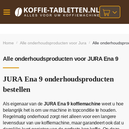
Vóór
Gratis
14 dagen
verzending
omruilgarantie!
16:00
Home
Alle onderhoudsproducten voor Jura
Alle onderhoudspro
/
/
bij orders
besteld,
volgende
boven
werkdag
€25,-
geleverd!
Alle onderhoudsproducten voor JURA Ena 9
JURA Ena 9 onderhoudsproducten
bestellen
Als eigenaar van de
JURA Ena 9 koffiemachine
weet u hoe
belangrijk het is om uw machine in topconditie te houden.
Regelmatig onderhoud zorgt niet alleen voor een langere
levensduur van uw koffiemachine, maar garandeert ook dat u