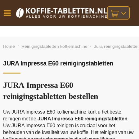
Vóór
Gratis
14 dagen
verzending
omruilgarantie!
16:00
Home
Reinigingstabletten koffiemachine
Jura reinigingstablette
/
/
bij orders
besteld,
volgende
boven
werkdag
€25,-
geleverd!
JURA Impressa E60 reinigingstabletten
JURA Impressa E60
reinigingstabletten bestellen
Uw JURA Impressa E60 koffiemachine kunt u het beste
reinigen met de
JURA Impressa E60 reinigingstabletten
.
Uw JURA Impressa E60 reinigen is cruciaal voor het
behouden van de kwaliteit van uw koffie. Het reinigen van uw