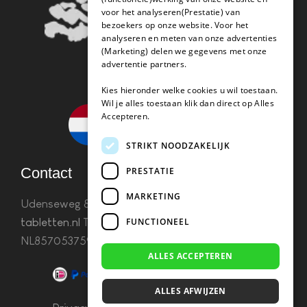
voor het analyseren(Prestatie) van
bezoekers op onze website. Voor het
analyseren en meten van onze advertenties
(Marketing) delen we gegevens met onze
advertentie partners.
Kies hieronder welke cookies u wil toestaan.
Wil je alles toestaan klik dan direct op Alles
Accepteren.
STRIKT NOODZAKELIJK
Contact
PRESTATIE
MARKETING
Udenseweg 8B 5405 PA Uden
info(@)koffie-
FUNCTIONEEL
tabletten.nl
Tel. 085 782 5578KvK 67529623 Btw:
NL857053759B01
ALLES ACCEPTEREN
ALLES AFWIJZEN