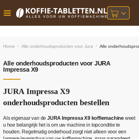
Vóór
Gratis
14 dagen
verzending
omruilgarantie!
16:00
Home
Alle onderhoudsproducten voor Jura
Alle onderhoudspro
/
/
bij orders
besteld,
volgende
boven
werkdag
€25,-
geleverd!
Alle onderhoudsproducten voor JURA
Impressa X9
JURA Impressa X9
onderhoudsproducten bestellen
Als eigenaar van de
JURA Impressa X9 koffiemachine
weet
u hoe belangrijk het is om uw machine in topconditie te
houden. Regelmatig onderhoud zorgt niet alleen voor een
langere levensduur van uw koffiemachine, maar garandeert