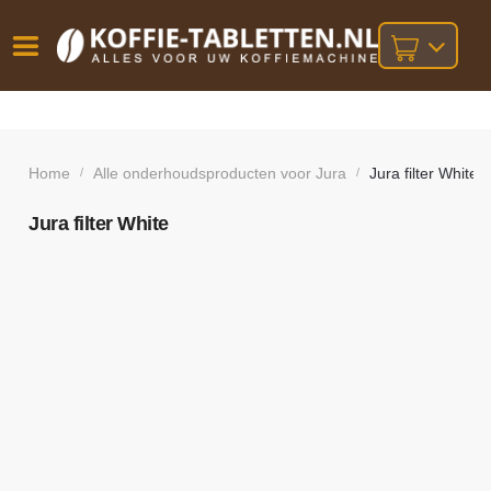
Vóór
Gratis
14 dagen
verzending
omruilgarantie!
16:00
bij orders
besteld,
Home
Alle onderhoudsproducten voor Jura
Jura filter White
/
/
volgende
boven
werkdag
€25,-
geleverd!
Jura filter White