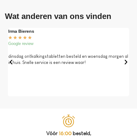
Wat anderen van ons vinden
Irma Bierens
Fri
★
★
★
★
★
★
Google review
Goog
dinsdag ontkalkingstabletten besteld en woensdag morgen al
Op 
in huis. Snelle service is een review waar!
een 
dat 
koff
bela
Vóór
16:00
besteld,