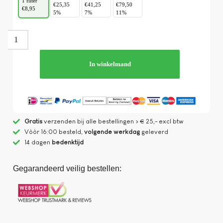
1 filter
€25,35
€41,25
€79,50
€8,95
5%
7%
11%
In winkelmand
Gratis
verzenden bij alle bestellingen > € 25,- excl btw
Vòòr 16:00 besteld,
volgende werkdag
geleverd
14 dagen
bedenktijd
Gegarandeerd veilig bestellen: