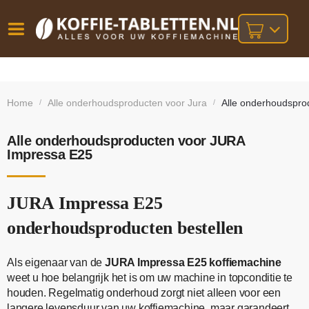
Vóór
Gratis
14 dagen
verzending
omruilgarantie!
16:00
Home
Alle onderhoudsproducten voor Jura
Alle onderhoudspro
/
/
bij orders
besteld,
volgende
boven
werkdag
€25,-
geleverd!
Alle onderhoudsproducten voor JURA
Impressa E25
JURA Impressa E25
onderhoudsproducten bestellen
Als eigenaar van de
JURA Impressa E25 koffiemachine
weet u hoe belangrijk het is om uw machine in topconditie te
houden. Regelmatig onderhoud zorgt niet alleen voor een
langere levensduur van uw koffiemachine, maar garandeert