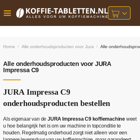
Vóór
Gratis
14 dagen
verzending
omruilgarantie!
16:00
Home
Alle onderhoudsproducten voor Jura
Alle onderhoudspro
/
/
bij orders
besteld,
volgende
boven
werkdag
€25,-
geleverd!
Alle onderhoudsproducten voor JURA
Impressa C9
JURA Impressa C9
onderhoudsproducten bestellen
Als eigenaar van de
JURA Impressa C9 koffiemachine
weet
u hoe belangrijk het is om uw machine in topconditie te
houden. Regelmatig onderhoud zorgt niet alleen voor een
langere levensduur van uw koffiemachine, maar garandeert