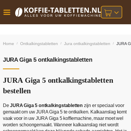
Vóór
Gratis
14 dagen
verzending
omruilgarantie!
16:00
Home
Ontkalkingstabletten
Jura ontkalkingstabletten
JURA Gi
/
/
/
bij orders
besteld,
volgende
boven
werkdag
€25,-
geleverd!
JURA Giga 5 ontkalkingstabletten
JURA Giga 5 ontkalkingstabletten
bestellen
De
JURA Giga 5 ontkalkingstabletten
zijn er speciaal voor
gemaakt om uw JURA Giga 5 te ontkalken. Kalkaanslag komt
vaak voor in uw JURA Giga 5 koffiemachine, maar moet wel
worden schoongemaakt. Wanneer kalkaanslag niet wordt