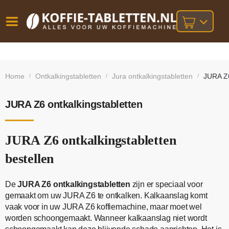
Vóór
Gratis
14 dagen
verzending
omruilgarantie!
16:00
Home
Ontkalkingstabletten
Jura ontkalkingstabletten
JURA Z6
/
/
/
bij orders
besteld,
volgende
boven
werkdag
€25,-
geleverd!
JURA Z6 ontkalkingstabletten
JURA Z6 ontkalkingstabletten
bestellen
De
JURA Z6 ontkalkingstabletten
zijn er speciaal voor
gemaakt om uw JURA Z6 te ontkalken. Kalkaanslag komt
vaak voor in uw JURA Z6 koffiemachine, maar moet wel
worden schoongemaakt. Wanneer kalkaanslag niet wordt