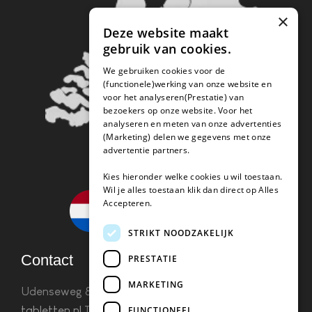
×
Deze website maakt
gebruik van cookies.
We gebruiken cookies voor de
(functionele)werking van onze website en
voor het analyseren(Prestatie) van
bezoekers op onze website. Voor het
analyseren en meten van onze advertenties
(Marketing) delen we gegevens met onze
advertentie partners.
Kies hieronder welke cookies u wil toestaan.
Wil je alles toestaan klik dan direct op Alles
Accepteren.
STRIKT NOODZAKELIJK
Contact
PRESTATIE
MARKETING
Udenseweg 8B 5405 PA Uden
info(@)koffie-
tabletten.nl
Tel. 085 782 5578KvK 67529623 Btw:
FUNCTIONEEL