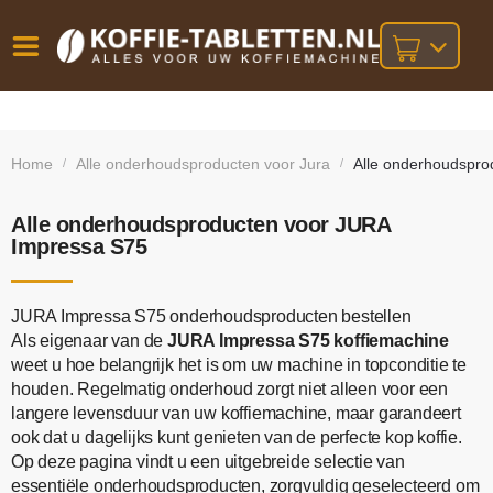
Vóór
Gratis
14 dagen
verzending
omruilgarantie!
16:00
Home
Alle onderhoudsproducten voor Jura
Alle onderhoudspro
/
/
bij orders
besteld,
volgende
boven
werkdag
€25,-
geleverd!
Alle onderhoudsproducten voor JURA
Impressa S75
JURA Impressa S75 onderhoudsproducten bestellen
Als eigenaar van de
JURA Impressa S75 koffiemachine
weet u hoe belangrijk het is om uw machine in topconditie te
houden. Regelmatig onderhoud zorgt niet alleen voor een
langere levensduur van uw koffiemachine, maar garandeert
ook dat u dagelijks kunt genieten van de perfecte kop koffie.
Op deze pagina vindt u een uitgebreide selectie van
essentiële onderhoudsproducten, zorgvuldig geselecteerd om