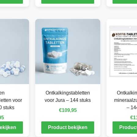
en
Ontkalkingstabletten
Ontkalkin
letten voor
voor Jura – 144 stuks
mineraalzu
0 stuks
– 14
€
109,95
95
€
1
ekijken
Product bekijken
Product