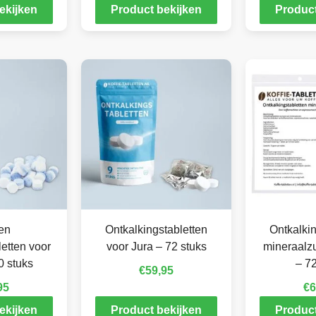
ekijken
Product bekijken
Product
en
Ontkalkingstabletten
Ontkalkin
letten voor
voor Jura – 72 stuks
mineraalzu
0 stuks
– 72
€
59,95
95
€
6
ekijken
Product bekijken
Product