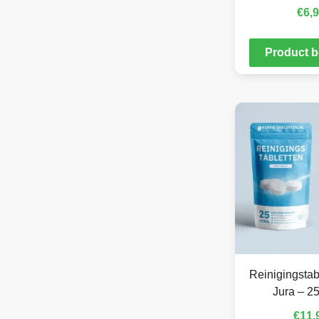
€
6,
Product b
Reinigingstab
Jura – 25
€
11,