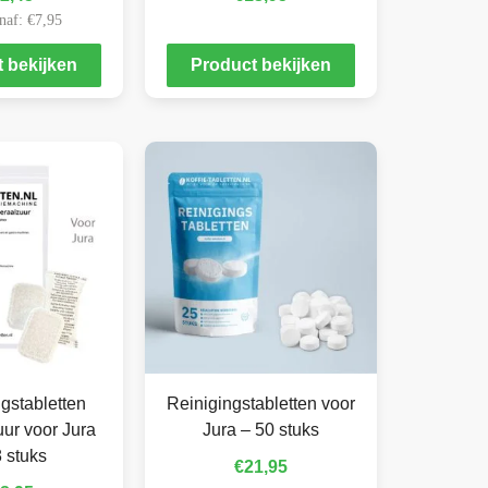
naf:
€
7,95
 bekijken
Product bekijken
gstabletten
Reinigingstabletten voor
ur voor Jura
Jura – 50 stuks
 stuks
€
21,95