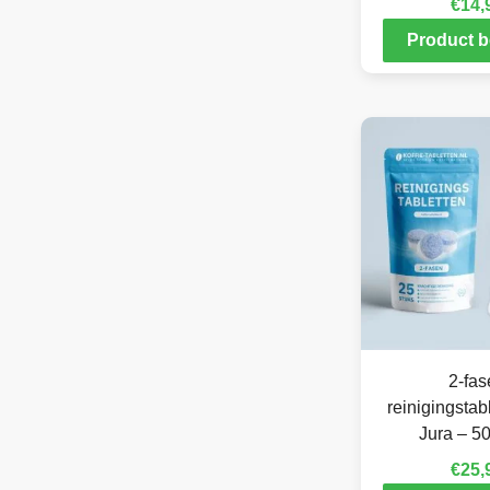
€
14,
Product b
2-fas
reinigingstab
Jura – 50
€
25,