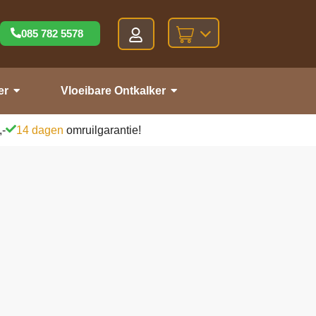
085 782 5578
er
Vloeibare Ontkalker
,-
14 dagen
omruilgarantie!