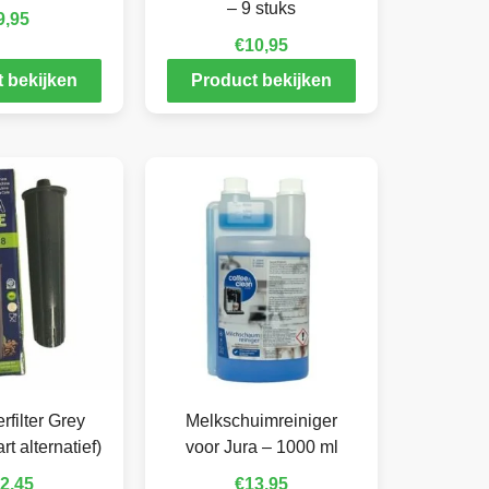
– 9 stuks
9,95
€
10,95
 bekijken
Product bekijken
rfilter Grey
Melkschuimreiniger
t alternatief)
voor Jura – 1000 ml
2,45
€
13,95