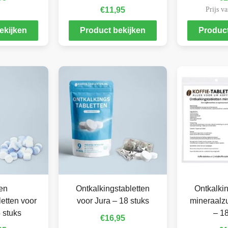
€
11,95
Prijs va
ekijken
Product bekijken
Product
en
Ontkalkingstabletten
Ontkalkin
letten voor
voor Jura – 18 stuks
mineraalzu
 stuks
– 18
€
16,95