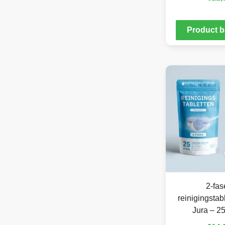
Product b
2-fas
reinigingstab
Jura – 25