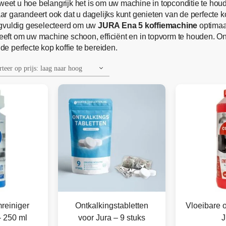
weet u hoe belangrijk het is om uw machine in topconditie te hou
 garandeert ook dat u dagelijks kunt genieten van de perfecte ko
rgvuldig geselecteerd om uw
JURA Ena 5 koffiemachine
optimaal
 heeft om uw machine schoon, efficiënt en in topvorm te houden. O
de perfecte kop koffie te bereiden.
reiniger
Ontkalkingstabletten
Vloeibare o
– 250 ml
voor Jura – 9 stuks
J