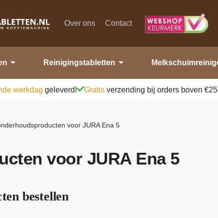
Over ons
Contact
en
Reinigingstabletten
Melkschuimreinig
nde werkdag
geleverd!
Gratis
verzending bij orders boven €25
 onderhoudsproducten voor JURA Ena 5
ucten voor JURA Ena 5
en bestellen