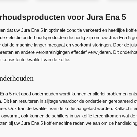
erhoudsproducten voor Jura Ena 5
n dat uw Jura Ena 5 in optimale conditie verkeerd en heerlijke koffie b
 de selectie onderhoudsproducten die nodig zijn om uw Jura Ena 5 
r dat de machine langer meegaat en voorkomt storingen. Door de jui
eresten en andere verontreinigingen effectief verwijderen. Dit onderh
 consistente kwaliteit van de koffie.
onderhouden
na 5 niet goed onderhouden wordt kunnen er allerlei problemen onts
n. Dit kan resulteren in slijtage waardoor de onderdelen gerepareerd
ee. Ook kan de kwaliteit van de koffie aangetast worden. Kalkschil
ed opwarmt, ook kunnen de schilfers in uw koffie terechtkomen wat de
en bij uw Jura Ena 5 koffiemachine raden we aan om de handleiding t