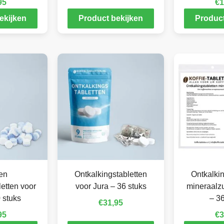
95
€
1
ekijken
Product bekijken
Product
en
Ontkalkingstabletten
Ontkalkin
letten voor
voor Jura – 36 stuks
mineraalzu
 stuks
– 36
€
31,95
95
€
3