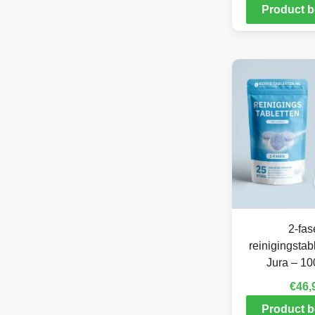
Product b
2-fas
reinigingstab
Jura – 10
€
46,
Product b