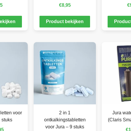
95
€
8,95
€
ekijken
Product bekijken
Product
letten voor
2 in 1
Jura wate
 stuks
ontkalkingstabletten
(Claris Smar
voor Jura – 9 stuks
95
€
1