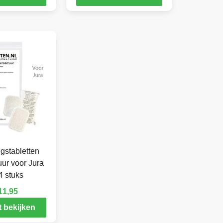
gstabletten
ur voor Jura
4 stuks
11,95
 bekijken