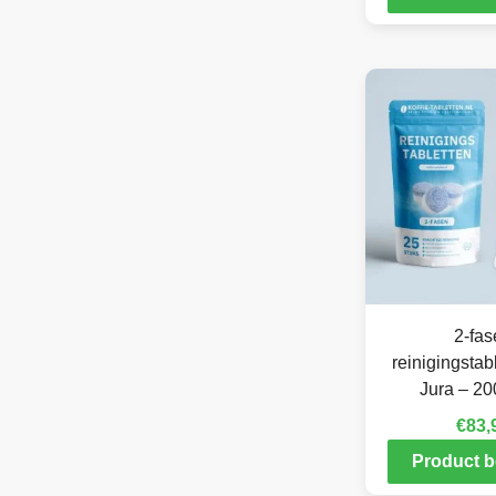
2-fas
reinigingstab
Jura – 20
€
83,
Product b