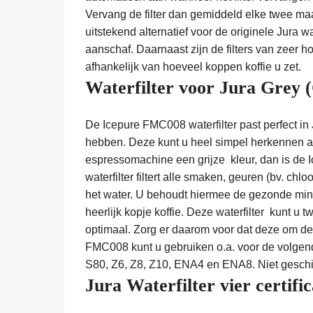
Vervang de filter dan gemiddeld elke twee maa
uitstekend alternatief voor de originele Jura wa
aanschaf. Daarnaast zijn de filters van zeer
afhankelijk van hoeveel koppen koffie u zet.
Waterfilter voor Jura Grey 
De Icepure FMC008 waterfilter past perfect in J
hebben. Deze kunt u heel simpel herkennen aan 
espressomachine een grijze kleur, dan is de 
waterfilter filtert alle smaken, geuren (bv. chl
het water. U behoudt hiermee de gezonde mine
heerlijk kopje koffie. Deze waterfilter kunt u
optimaal. Zorg er daarom voor dat deze om 
FMC008 kunt u gebruiken o.a. voor de volgend
S80, Z6, Z8, Z10, ENA4 en ENA8. Niet geschi
Jura Waterfilter vier certifi