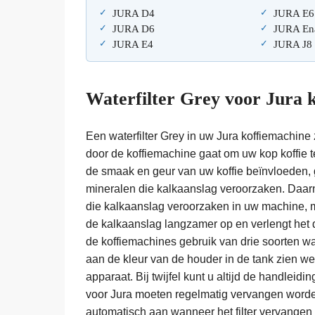
JURA D4
JURA E6
JURA D6
JURA En
JURA E4
JURA J8
Waterfilter Grey voor Jura 
Een waterfilter Grey in uw Jura koffiemachine z
door de koffiemachine gaat om uw kop koffie te
de smaak en geur van uw koffie beïnvloeden, g
mineralen die kalkaanslag veroorzaken. Daarnaa
die kalkaanslag veroorzaken in uw machine, 
de kalkaanslag langzamer op en verlengt het 
de koffiemachines gebruik van drie soorten wate
aan de kleur van de houder in de tank zien wel
apparaat. Bij twijfel kunt u altijd de handleid
voor Jura moeten regelmatig vervangen word
automatisch aan wanneer het filter vervangen 