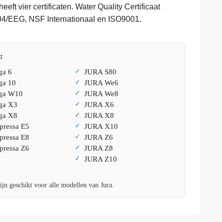
eft vier certificaten. Water Quality Certificaat
4/EEG, NSF Internationaal en ISO9001.
:
ga 6
JURA S80
ga 10
JURA We6
ga W10
JURA We8
ga X3
JURA X6
ga X8
JURA X8
ressa E5
JURA X10
ressa E8
JURA Z6
ressa Z6
JURA Z8
JURA Z10
jn geschikt voor alle modellen van Jura.