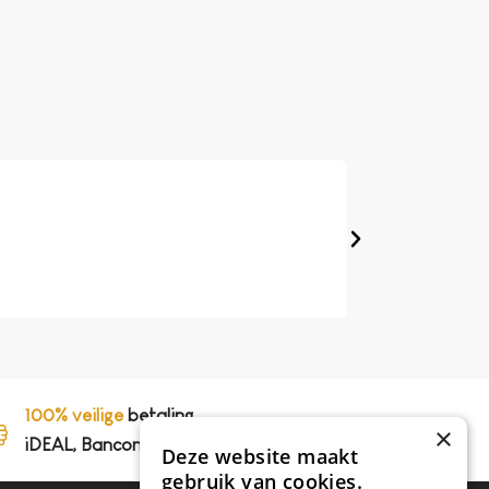
Frits Lakenveld
★
★
★
★
★
Google review
Op 't werk hebben we
perfect, koffie smaak
100% veilige
betaling,
×
iDEAL, Bancontact en op rekening
Deze website maakt
gebruik van cookies.