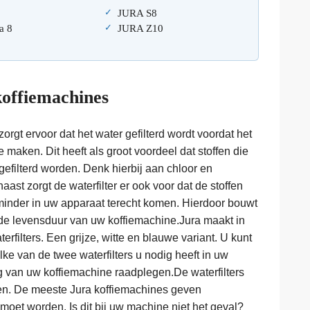
JURA S8
a 8
JURA Z10
koffiemachines
orgt ervoor dat het water gefilterd wordt voordat het
 maken. Dit heeft als groot voordeel dat stoffen die
efilterd worden. Denk hierbij aan chloor en
st zorgt de waterfilter er ook voor dat de stoffen
minder in uw apparaat terecht komen. Hierdoor bouwt
de levensduur van uw koffiemachine.Jura maakt in
rfilters. Een grijze, witte en blauwe variant. U kunt
ke van de twee waterfilters u nodig heeft in uw
ing van uw koffiemachine raadplegen.De waterfilters
en. De meeste Jura koffiemachines geven
moet worden. Is dit bij uw machine niet het geval?