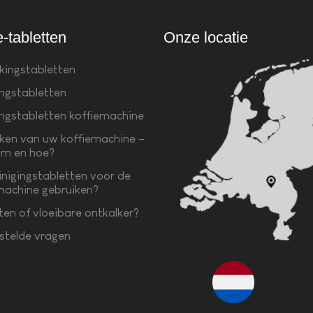
e-tabletten
Onze locatie
kingstabletten
ingstabletten
ingstabletten koffiemachine
ken van uw koffiemachine –
m en hoe?
inigingstabletten voor de
machine gebruiken?
ten of vloeibare ontkalker?
stelde vragen