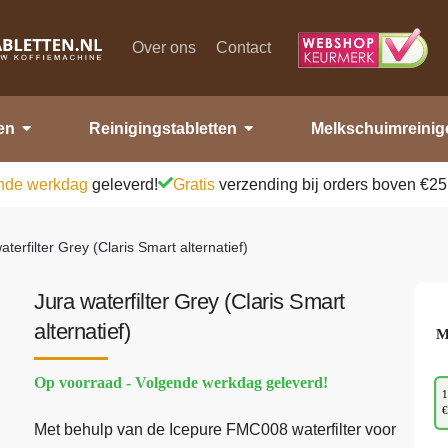
Over ons
Contact
en
Reinigingstabletten
Melkschuimreinig
nde werkdag
geleverd!
Gratis
verzending bij orders boven €25
aterfilter Grey (Claris Smart alternatief)
Jura waterfilter Grey (Claris Smart
alternatief)
M
Op voorraad - Volgende werkdag geleverd!
1
€
Met behulp van de Icepure FMC008 waterfilter voor