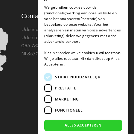
We gebruiken cookies voor de
(functionele)werking van onze website en
Contact
voor het analyseren(Prestatie) van
bezoekers op onze website. Voor het
Udenseweg 8B 5405 PA
analyseren en meten van onze advertenties
(Marketing) delen we gegevens met onze
Uden
info(@)koffie-tabletten.nl
Tel.
advertentie partners.
085 782 5578KvK 67529623 Btw:
Kies hieronder welke cookies u wil toestaan.
NL857053759B01
Wil je alles toestaan klik dan direct op Alles
Accepteren.
STRIKT NOODZAKELIJK
PRESTATIE
MARKETING
FUNCTIONEEL
ALLES ACCEPTEREN