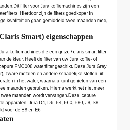
nden.Dit filter voor Jura koffiemachines zijn een
terfilters. Hierdoor zijn de filters goedkoper in
 hoge kwaliteit en gaan gemiddeld twee maanden mee,
(Claris Smart) eigenschappen
ura koffiemachines die een grijze / claris smart filter
de kleur. Heeft de filter van uw Jura koffie- of
Icepure FMC008 waterfilter geschikt. Deze Jura Grey
oor), zware metalen en andere schadelijke stoffen uit
ralen in het water, waarna u kunt genieten van een
 twee maanden gebruiken. Hierna werkt het niet meer
de twee maanden wordt vervangen.Deze Icepure
e apparaten: Jura D4, D6, E4, E60, E80, J8, S8,
kt voor de E8 en E6
caten