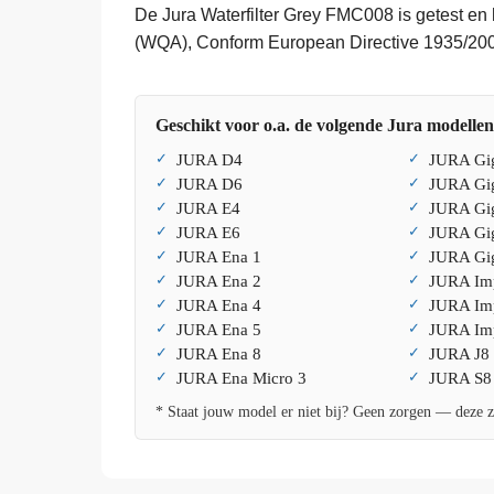
De Jura Waterfilter Grey FMC008 is getest en he
(WQA), Conform European Directive 1935/200
Geschikt voor o.a. de volgende Jura modellen
JURA D4
JURA Gi
JURA D6
JURA Gi
JURA E4
JURA Gi
JURA E6
JURA Gi
JURA Ena 1
JURA Gi
JURA Ena 2
JURA Imp
JURA Ena 4
JURA Imp
JURA Ena 5
JURA Imp
JURA Ena 8
JURA J8
JURA Ena Micro 3
JURA S8
* Staat jouw model er niet bij? Geen zorgen — deze zi