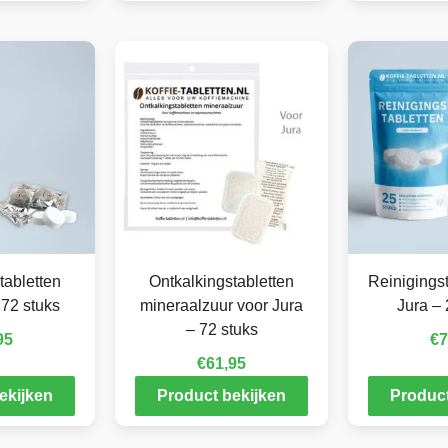
tabletten
Ontkalkingstabletten
Reinigingst
 72 stuks
mineraalzuur voor Jura
Jura – 
– 72 stuks
95
€
7
€
61,95
ekijken
Product bekijken
Product