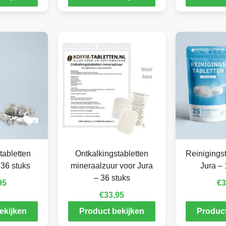
tabletten
Ontkalkingstabletten
Reinigingst
 36 stuks
mineraalzuur voor Jura
Jura – 
– 36 stuks
95
€
3
€
33,95
ekijken
Product bekijken
Product