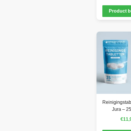
Product b
Reinigingstab
Jura – 25
€
11,