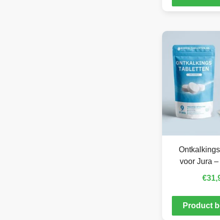
Ontkalkings
voor Jura –
€
31,
Product b