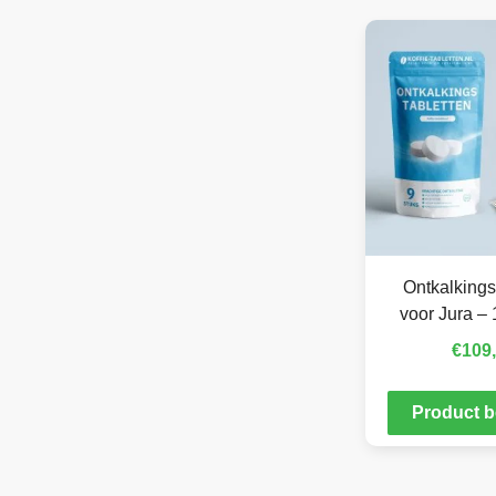
Ontkalkings
voor Jura – 
€
109
Product b