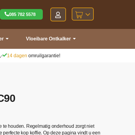
085 782 5578
er
Vloeibare Ontkalker
,-
14 dagen
omruilgarantie!
C90
ie te houden. Regelmatig onderhoud zorgt niet
 perfecte kop koffie. Op deze pagina vindt u een