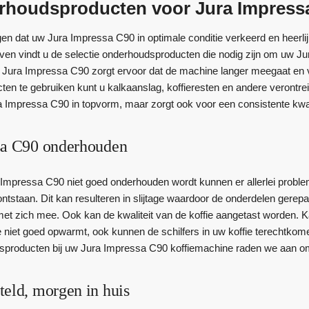
erhoudsproducten voor Jura Impress
n dat uw Jura Impressa C90 in optimale conditie verkeerd en heerlijke
oven vindt u de selectie onderhoudsproducten die nodig zijn om uw 
Jura Impressa C90 zorgt ervoor dat de machine langer meegaat en v
en te gebruiken kunt u kalkaanslag, koffieresten en andere verontrein
a Impressa C90 in topvorm, maar zorgt ook voor een consistente kwali
sa C90 onderhouden
mpressa C90 niet goed onderhouden wordt kunnen er allerlei problem
ontstaan. Dit kan resulteren in slijtage waardoor de onderdelen gerep
et zich mee. Ook kan de kwaliteit van de koffie aangetast worden. 
e niet goed opwarmt, ook kunnen de schilfers in uw koffie terechtko
producten bij uw Jura Impressa C90 koffiemachine raden we aan om d
teld, morgen in huis