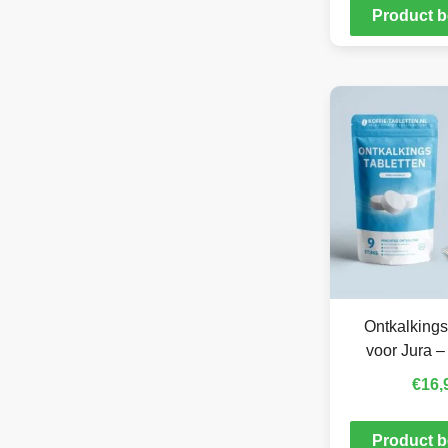
Product b
Ontkalkings
voor Jura –
€
16,
Product b