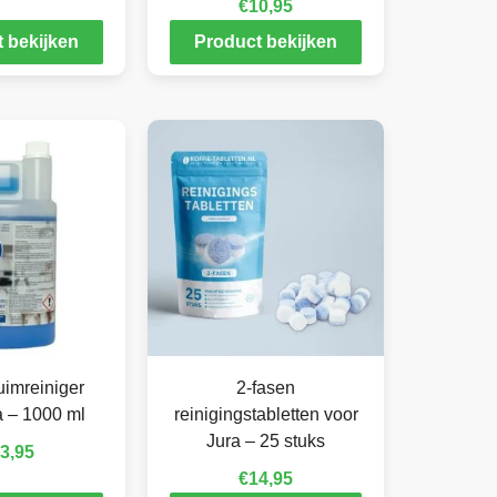
€
10,95
 bekijken
Product bekijken
imreiniger
2-fasen
a – 1000 ml
reinigingstabletten voor
Jura – 25 stuks
3,95
€
14,95