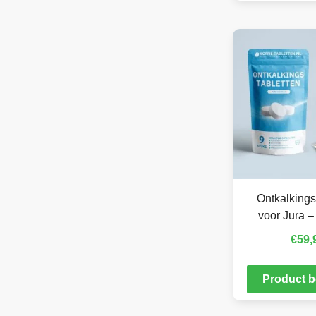
Ontkalkings
voor Jura –
€
59,
Product b