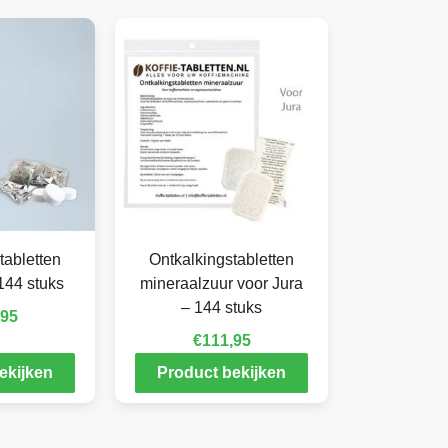
tabletten
Ontkalkingstabletten
144 stuks
mineraalzuur voor Jura
– 144 stuks
,95
€
111,95
ekijken
Product bekijken