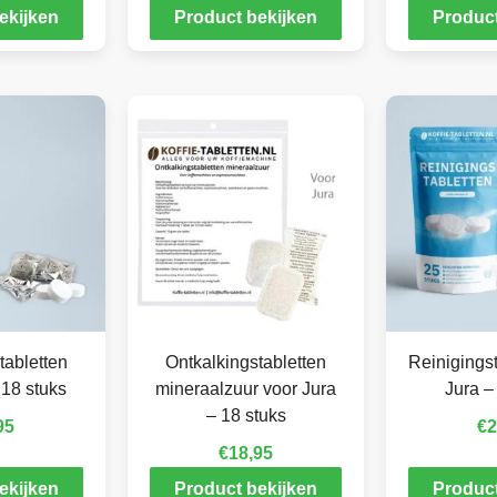
ekijken
Product bekijken
Product
tabletten
Ontkalkingstabletten
Reinigingst
 18 stuks
mineraalzuur voor Jura
Jura –
– 18 stuks
95
€
2
€
18,95
ekijken
Product bekijken
Product