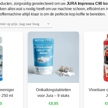
roducten, zorgvuldig geselecteerd om uw
JURA Impressa C90 ko
hebben alles wat u nodig heeft om uw machine schoon, efficiënt en
ffiemachine altijd klaar is om de perfecte kop koffie te bereiden.
reiniger
Ontkalkingstabletten
Vloeibare o
– 250 ml
voor Jura – 9 stuks
J
95
€
8,95
€