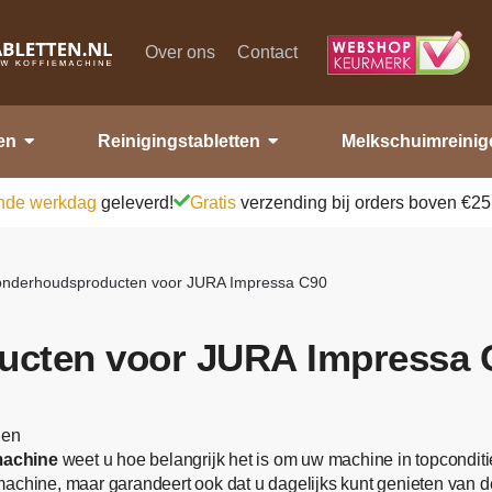
Over ons
Contact
en
Reinigingstabletten
Melkschuimreinig
nde werkdag
geleverd!
Gratis
verzending bij orders boven €25
 onderhoudsproducten voor JURA Impressa C90
ucten voor JURA Impressa 
len
machine
weet u hoe belangrijk het is om uw machine in topcondit
achine, maar garandeert ook dat u dagelijks kunt genieten van de