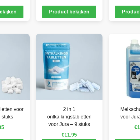
ekijken
Product bekijken
Product
letten voor
2 in 1
Melkschu
 stuks
ontkalkingstabletten
voor Jur
voor Jura – 9 stuks
95
€
1
€
11,95