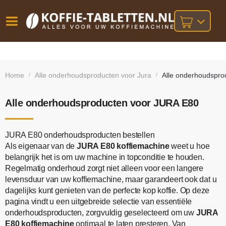
Vóór
Gratis
14 dagen
verzending
omruilgarantie!
16:00
Home
Alle onderhoudsproducten voor Jura
Alle onderhoudspro
/
/
bij orders
besteld,
volgende
boven
werkdag
€25,-
geleverd!
Alle onderhoudsproducten voor JURA E80
JURA E80 onderhoudsproducten bestellen
Als eigenaar van de
JURA E80 koffiemachine
weet u hoe
belangrijk het is om uw machine in topconditie te houden.
Regelmatig onderhoud zorgt niet alleen voor een langere
levensduur van uw koffiemachine, maar garandeert ook dat u
dagelijks kunt genieten van de perfecte kop koffie. Op deze
pagina vindt u een uitgebreide selectie van essentiële
onderhoudsproducten, zorgvuldig geselecteerd om uw
JURA
E80 koffiemachine
optimaal te laten presteren. Van