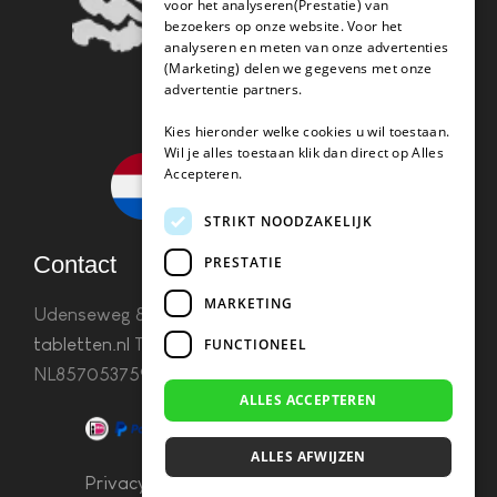
voor het analyseren(Prestatie) van
bezoekers op onze website. Voor het
analyseren en meten van onze advertenties
(Marketing) delen we gegevens met onze
advertentie partners.
Kies hieronder welke cookies u wil toestaan.
Wil je alles toestaan klik dan direct op Alles
Accepteren.
STRIKT NOODZAKELIJK
Contact
PRESTATIE
MARKETING
Udenseweg 8B 5405 PA Uden
info(@)koffie-
tabletten.nl
Tel. 085 782 5578KvK 67529623 Btw:
FUNCTIONEEL
NL857053759B01
ALLES ACCEPTEREN
ALLES AFWIJZEN
Privacy & Cookies
–
Algemene Voorwaarden