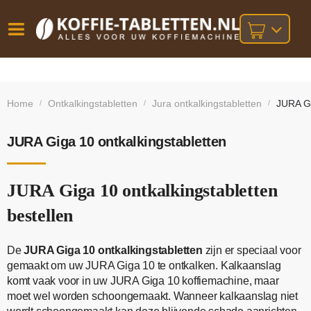
Vóór
Gratis
14 dagen
verzending
omruilgarantie!
16:00
Home
Ontkalkingstabletten
Jura ontkalkingstabletten
JURA Gi
/
/
/
bij orders
besteld,
volgende
boven
werkdag
€25,-
geleverd!
JURA Giga 10 ontkalkingstabletten
JURA Giga 10 ontkalkingstabletten
bestellen
De
JURA Giga 10 ontkalkingstabletten
zijn er speciaal voor
gemaakt om uw JURA Giga 10 te ontkalken. Kalkaanslag
komt vaak voor in uw JURA Giga 10 koffiemachine, maar
moet wel worden schoongemaakt. Wanneer kalkaanslag niet