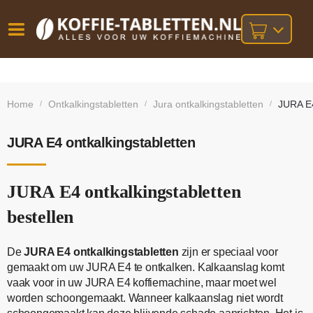
Vóór
Gratis
14 dagen
verzending
omruilgarantie!
16:00
Home
Ontkalkingstabletten
Jura ontkalkingstabletten
JURA E4
/
/
/
bij orders
besteld,
volgende
boven
werkdag
€25,-
geleverd!
JURA E4 ontkalkingstabletten
JURA E4 ontkalkingstabletten
bestellen
De
JURA E4 ontkalkingstabletten
zijn er speciaal voor
gemaakt om uw JURA E4 te ontkalken. Kalkaanslag komt
vaak voor in uw JURA E4 koffiemachine, maar moet wel
worden schoongemaakt. Wanneer kalkaanslag niet wordt