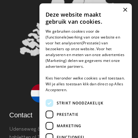
×
Deze website maakt
gebruik van cookies.
We gebruiken cookies voor de
(functionele)werking van onze website en
voor het analyseren(Prestatie) van
bezoekers op onze website. Voor het
analyseren en meten van onze advertenties
(Marketing) delen we gegevens met onze
advertentie partners.
Kies hieronder welke cookies u wil toestaan.
Wil je alles toestaan klik dan direct op Alles
Accepteren.
STRIKT NOODZAKELIJK
Contact
PRESTATIE
MARKETING
Udenseweg 8B 5405 PA Uden
info(@)koffie-
tabletten.nl
Tel. 085 782 5578KvK 67529623 Btw:
FUNCTIONEEL