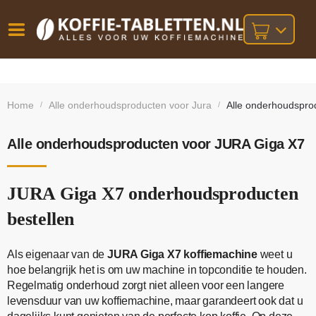
Vóór
Gratis
14 dagen
verzending
omruilgarantie!
16:00
Home
Alle onderhoudsproducten voor Jura
Alle onderhoudspro
/
/
bij orders
besteld,
volgende
boven
werkdag
€25,-
geleverd!
Alle onderhoudsproducten voor JURA Giga X7
JURA Giga X7 onderhoudsproducten
bestellen
Als eigenaar van de
JURA Giga X7 koffiemachine
weet u
hoe belangrijk het is om uw machine in topconditie te houden.
Regelmatig onderhoud zorgt niet alleen voor een langere
levensduur van uw koffiemachine, maar garandeert ook dat u