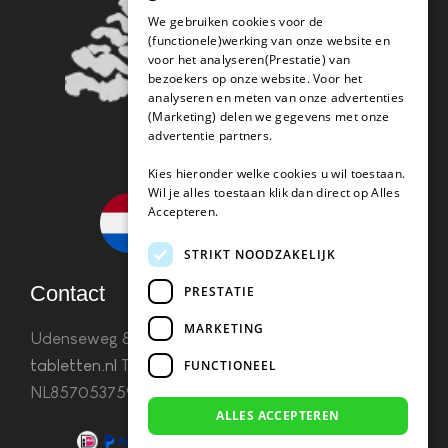
We gebruiken cookies voor de
(functionele)werking van onze website en
voor het analyseren(Prestatie) van
bezoekers op onze website. Voor het
analyseren en meten van onze advertenties
(Marketing) delen we gegevens met onze
advertentie partners.
Kies hieronder welke cookies u wil toestaan.
Wil je alles toestaan klik dan direct op Alles
Accepteren.
STRIKT NOODZAKELIJK
Contact
PRESTATIE
MARKETING
Udenseweg 8B 5405 PA Uden
info(@)koffie-
tabletten.nl
Tel. 085 782 5578KvK 67529623 Btw:
FUNCTIONEEL
NL857053759B01
ALLES ACCEPTEREN