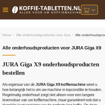
Vóór
Gratis
14 dagen
verzending
omruilgarantie!
16:00
Home
Alle onderhoudsproducten voor Jura
Alle onderhoudspro
/
/
bij orders
besteld,
volgende
boven
werkdag
€25,-
geleverd!
Alle onderhoudsproducten voor JURA Giga X9
JURA Giga X9 onderhoudsproducten
bestellen
Als eigenaar van de
JURA Giga X9 koffiemachine
weet u
hoe belangrijk het is om uw machine in topconditie te houden.
Regelmatig onderhoud zorgt niet alleen voor een langere
levensduur van uw koffiemachine, maar garandeert ook dat u