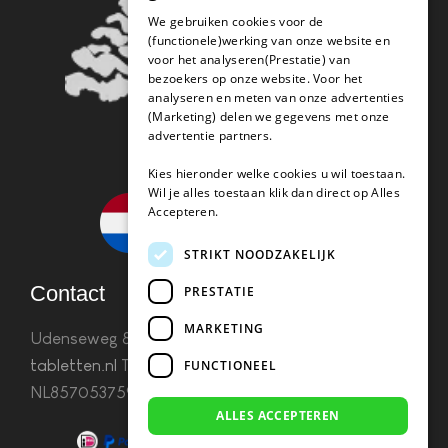
We gebruiken cookies voor de
(functionele)werking van onze website en
voor het analyseren(Prestatie) van
bezoekers op onze website. Voor het
analyseren en meten van onze advertenties
(Marketing) delen we gegevens met onze
advertentie partners.
Kies hieronder welke cookies u wil toestaan.
Wil je alles toestaan klik dan direct op Alles
Accepteren.
STRIKT NOODZAKELIJK
Contact
PRESTATIE
MARKETING
Udenseweg 8B 5405 PA Uden
info(@)koffie-
tabletten.nl
Tel. 085 782 5578KvK 67529623 Btw:
FUNCTIONEEL
NL857053759B01
ALLES ACCEPTEREN