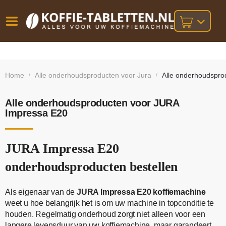
Vóór
Gratis
14 dagen
verzending
omruilgarantie!
16:00
Home
Alle onderhoudsproducten voor Jura
Alle onderhoudspro
/
/
bij orders
besteld,
volgende
boven
werkdag
€25,-
geleverd!
Alle onderhoudsproducten voor JURA
Impressa E20
JURA Impressa E20
onderhoudsproducten bestellen
Als eigenaar van de
JURA Impressa E20 koffiemachine
weet u hoe belangrijk het is om uw machine in topconditie te
houden. Regelmatig onderhoud zorgt niet alleen voor een
langere levensduur van uw koffiemachine, maar garandeert