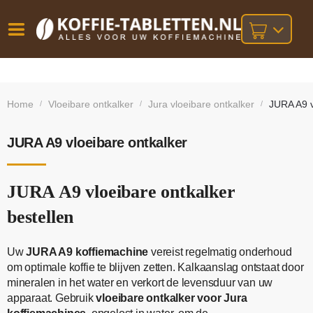
Vóór
Gratis
14 dagen
verzending
omruilgarantie!
16:00
Home
Vloeibare ontkalker
Jura vloeibare ontkalker
JURA A9 v
/
/
/
bij orders
besteld,
volgende
boven
werkdag
€25,-
geleverd!
JURA A9 vloeibare ontkalker
JURA A9 vloeibare ontkalker
bestellen
Uw
JURA A9 koffiemachine
vereist regelmatig onderhoud
om optimale koffie te blijven zetten. Kalkaanslag ontstaat door
mineralen in het water en verkort de levensduur van uw
apparaat. Gebruik
vloeibare ontkalker voor Jura