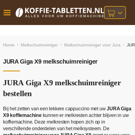
Vóór
Gratis
14 dagen
verzending
omruilgarantie!
16:00
Home
Melkschuimreiniger
Melkschuimreiniger voor Jura
JUR
/
/
/
bij orders
besteld,
volgende
boven
werkdag
€25,-
geleverd!
JURA Giga X9 melkschuimreiniger
JURA Giga X9 melkschuimreiniger
bestellen
Bij het zetten van een lekkere cappuccino met uw
JURA Giga
X9 koffiemachine
kunnen er melkresten achter blijven in uw
koffiemachine. Deze melkresten hopen zich op in
verschillende onderdelen van het melksysteem. De