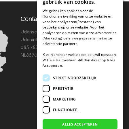
gebruik van cookies.
We gebruiken cookies voor de
(functionele)werking van onze website en
Contact
voor het analyseren(Prestatie) van
bezoekers op onze website. Voor het
Udenseweg 8B 5405 PA
analyseren en meten van onze advertenties
(Marketing) delen we gegevens met onze
Uden
info(@)koffie-tabletten.nl
Tel.
advertentie partners.
085 782 5578KvK 67529623 Btw:
Kies hieronder welke cookies u wil toestaan.
NL857053759B01
Wil je alles toestaan klik dan direct op Alles
Accepteren.
STRIKT NOODZAKELIJK
PRESTATIE
MARKETING
FUNCTIONEEL
ALLES ACCEPTEREN