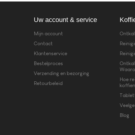
Uw account & service
Koffi
Mijn account
Ontkal
Contact
Reinig
Klantenservice
Reinig
Bestelproces
Ontkal
Waaro
Verzending en bezorging
Hoe re
Retourbeleid
koffie
Tablet
Veelge
Blog