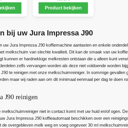
ekijken
Product bekijken
n bij uw Jura Impressa J90
 uw Jura Impressa J90 koffiemachine aantasten en enkele onderdel
het melkschuim van slechte kwaliteit. Dit kan de smaak van uw koffi
nigt kunnen er hardnekkige melkresten ontstaan die u alleen kunt verwi
erdelen zelfs vervangen worden als deze niet voldoende worden bi
J90 te reinigen met onze melkschuimreiniger. In sommige gevallen 
rden maar wij raden aan om dit minimaal eenmaal per dag te doen na
a J90 reinigen
e melkschuimreiniger niet in contact komt met uw huid en/of ogen. De
uw Jura Impressa J90 koffieautomaat beschikken over een reiniging
et de overgebleven melk weg en voeg ongeveer 30 ml melkschuimreini