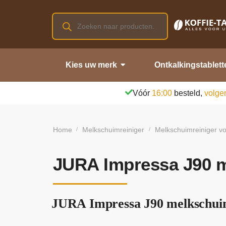
Kies uw merk
Ontkalkingstablett
Vóór
16:00
besteld,
volge
Home
Melkschuimreiniger
Melkschuimreiniger vo
/
/
JURA Impressa J90 m
JURA Impressa J90 melkschuim