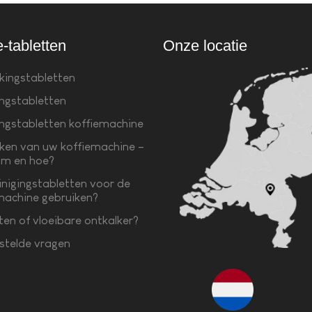
e-tabletten
Onze locatie
kingstabletten
ingstabletten
ingstabletten koffiemachine
ken van uw koffiemachine –
m en hoe?
inigingstabletten voor de
machine gebruiken?
ten of vloeibare ontkalker?
stelde vragen