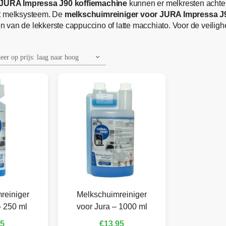
JURA Impressa J90 koffiemachine
kunnen er melkresten achter
et melksysteem. De
melkschuimreiniger voor JURA Impressa J
ten van de lekkerste cappuccino of latte macchiato. Voor de veili
reiniger
Melkschuimreiniger
– 250 ml
voor Jura – 1000 ml
95
€
13,95