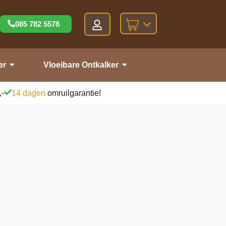
085 782 5578
er
Vloeibare Ontkalker
,-
14 dagen
omruilgarantie!