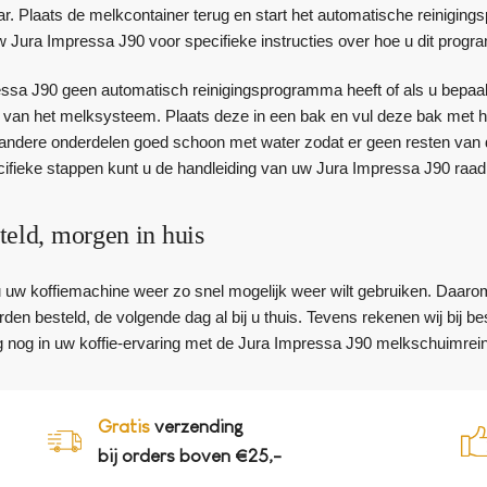
aar. Plaats de melkcontainer terug en start het automatische reinig
w Jura Impressa J90 voor specifieke instructies over hoe u dit progr
ssa J90 geen automatisch reinigingsprogramma heeft of als u bepaal
n van het melksysteem. Plaats deze in een bak en vul deze bak met h
andere onderdelen goed schoon met water zodat er geen resten van de 
ecifieke stappen kunt u de handleiding van uw Jura Impressa J90 raad
teld, morgen in huis
 u uw koffiemachine weer zo snel mogelijk weer wilt gebruiken. Daaro
den besteld, de volgende dag al bij u thuis. Tevens rekenen wij bij 
 nog in uw koffie-ervaring met de Jura Impressa J90 melkschuimrein
Gratis
verzending
bij orders boven €25,-