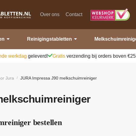
Over ons
Contact
en
Reinigingstabletten
Melkschuimreinig
nde werkdag
geleverd!
Gratis
verzending bij orders boven €25
or Jura
JURA Impressa J90 melkschuimreiniger
/
elkschuimreiniger
reiniger bestellen