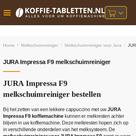
Vóór
Gratis
14 dagen
verzending
omruilgarantie!
16:00
Home
Melkschuimreiniger
Melkschuimreiniger voor Jura
JUR
/
/
/
bij orders
besteld,
volgende
boven
werkdag
€25,-
geleverd!
JURA Impressa F9 melkschuimreiniger
JURA Impressa F9
melkschuimreiniger bestellen
Bij het zetten van een lekkere cappuccino met uw
JURA
Impressa F9 koffiemachine
kunnen er melkresten achter
blijven in uw koffiemachine. Deze melkresten hopen zich op
in verschillende onderdelen van het melksysteem. De