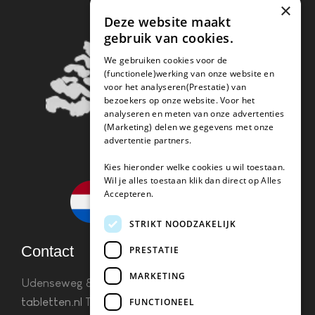
×
Deze website maakt
gebruik van cookies.
We gebruiken cookies voor de
(functionele)werking van onze website en
voor het analyseren(Prestatie) van
bezoekers op onze website. Voor het
analyseren en meten van onze advertenties
(Marketing) delen we gegevens met onze
advertentie partners.
Kies hieronder welke cookies u wil toestaan.
Wil je alles toestaan klik dan direct op Alles
Accepteren.
STRIKT NOODZAKELIJK
Contact
PRESTATIE
MARKETING
Udenseweg 8B 5405 PA Uden
info(@)koffie-
tabletten.nl
Tel. 085 782 5578KvK 67529623 Btw:
FUNCTIONEEL