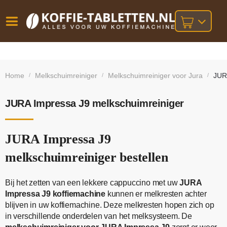
Vóór
Gratis
14 dagen
verzending
omruilgarantie!
16:00
Home
Melkschuimreiniger
Melkschuimreiniger voor Jura
JUR
/
/
/
bij orders
besteld,
volgende
boven
werkdag
€25,-
geleverd!
JURA Impressa J9 melkschuimreiniger
JURA Impressa J9
melkschuimreiniger bestellen
Bij het zetten van een lekkere cappuccino met uw
JURA
Impressa J9 koffiemachine
kunnen er melkresten achter
blijven in uw koffiemachine. Deze melkresten hopen zich op
in verschillende onderdelen van het melksysteem. De