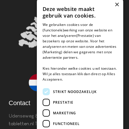
×
Deze website maakt
gebruik van cookies.
We gebruiken cookies voor de
(functionele)werking van onze website en
voor het analyseren(Prestatie) van
bezoekers op onze website. Voor het
analyseren en meten van onze advertenties
(Marketing) delen we gegevens met onze
advertentie partners.
Kies hieronder welke cookies u wil toestaan.
Wil je alles toestaan klik dan direct op Alles
Accepteren.
STRIKT NOODZAKELIJK
Contact
PRESTATIE
MARKETING
Udenseweg 8B 5405 PA Uden
info(@)koffie-
tabletten.nl
Tel. 085 782 5578KvK 67529623 Btw:
FUNCTIONEEL