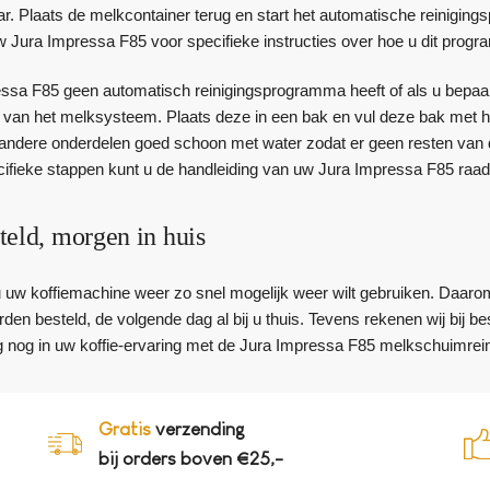
aar. Plaats de melkcontainer terug en start het automatische reinig
w Jura Impressa F85 voor specifieke instructies over hoe u dit progr
ssa F85 geen automatisch reinigingsprogramma heeft of als u bepaal
n van het melksysteem. Plaats deze in een bak en vul deze bak met h
andere onderdelen goed schoon met water zodat er geen resten van de 
ecifieke stappen kunt u de handleiding van uw Jura Impressa F85 raa
teld, morgen in huis
 u uw koffiemachine weer zo snel mogelijk weer wilt gebruiken. Daaro
den besteld, de volgende dag al bij u thuis. Tevens rekenen wij bij 
 nog in uw koffie-ervaring met de Jura Impressa F85 melkschuimrein
Gratis
verzending
bij orders boven €25,-