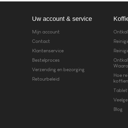
Uw account & service
Koffi
Mijn account
Ontkal
Contact
Reinig
Klantenservice
Reinig
Bestelproces
Ontkal
Waaro
Verzending en bezorging
Hoe re
Retourbeleid
koffie
Tablet
Veelge
Blog