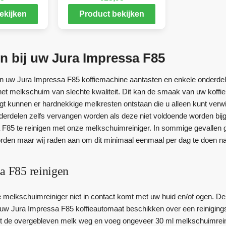
ekijken
Product bekijken
n bij uw Jura Impressa F85
 uw Jura Impressa F85 koffiemachine aantasten en enkele onderdel
het melkschuim van slechte kwaliteit. Dit kan de smaak van uw koffi
nigt kunnen er hardnekkige melkresten ontstaan die u alleen kunt verwi
erdelen zelfs vervangen worden als deze niet voldoende worden bi
F85 te reinigen met onze melkschuimreiniger. In sommige gevallen 
rden maar wij raden aan om dit minimaal eenmaal per dag te doen na
a F85 reinigen
e melkschuimreiniger niet in contact komt met uw huid en/of ogen. De
uw Jura Impressa F85 koffieautomaat beschikken over een reiniging
et de overgebleven melk weg en voeg ongeveer 30 ml melkschuimreini