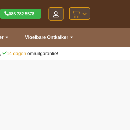
085 782 5578
er
Vloeibare Ontkalker
,-
14 dagen
omruilgarantie!