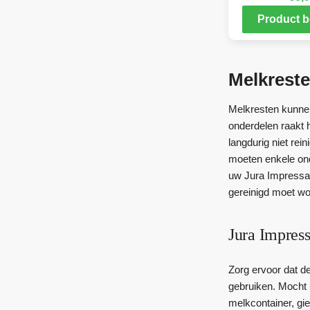
Product b
Melkreste
Melkresten kunnen
onderdelen raakt 
langdurig niet rei
moeten enkele ond
uw Jura Impressa 
gereinigd moet wo
Jura Impress
Zorg ervoor dat d
gebruiken. Mocht 
melkcontainer, gi