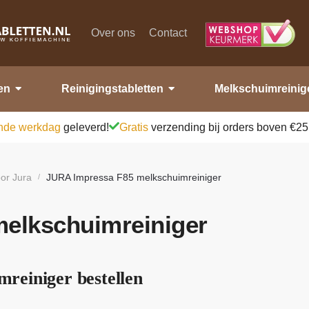
Over ons
Contact
en
Reinigingstabletten
Melkschuimreinig
nde werkdag
geleverd!
Gratis
verzending bij orders boven €25
or Jura
JURA Impressa F85 melkschuimreiniger
/
elkschuimreiniger
reiniger bestellen