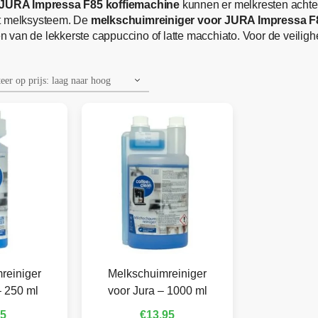
JURA Impressa F85 koffiemachine
kunnen er melkresten achter
et melksysteem. De
melkschuimreiniger voor JURA Impressa F
ten van de lekkerste cappuccino of latte macchiato. Voor de veili
reiniger
Melkschuimreiniger
– 250 ml
voor Jura – 1000 ml
95
€
13,95