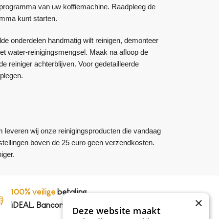
ingsprogramma van uw koffiemachine. Raadpleeg de
amma kunt starten.
de onderdelen handmatig wilt reinigen, demonteer
et water-reinigingsmengsel. Maak na afloop de
reiniger achterblijven. Voor gedetailleerde
dplegen.
m leveren wij onze reinigingsproducten die vandaag
bestellingen boven de 25 euro geen verzendkosten.
iger.
100% veilige
betaling,
×
iDEAL, Bancontact en op rekening
Deze website maakt