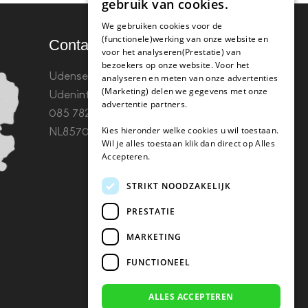
gebruik van cookies.
We gebruiken cookies voor de
(functionele)werking van onze website en
Contact
voor het analyseren(Prestatie) van
bezoekers op onze website. Voor het
Udenseweg 8B 5405 PA
analyseren en meten van onze advertenties
(Marketing) delen we gegevens met onze
Uden
info(@)koffie-tabletten.nl
Tel.
advertentie partners.
085 782 5578KvK 67529623 Btw:
Kies hieronder welke cookies u wil toestaan.
NL857053759B01
Wil je alles toestaan klik dan direct op Alles
Accepteren.
STRIKT NOODZAKELIJK
PRESTATIE
MARKETING
FUNCTIONEEL
ALLES ACCEPTEREN