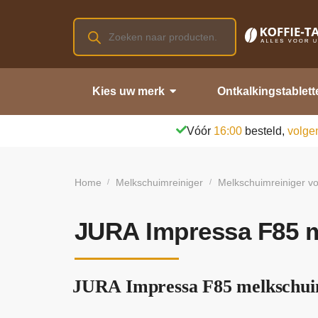
Kies uw merk
Ontkalkingstablett
Vóór
16:00
besteld,
volge
Home
Melkschuimreiniger
Melkschuimreiniger vo
/
/
JURA Impressa F85 m
JURA Impressa F85 melkschuim