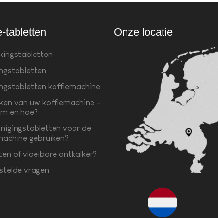
e-tabletten
Onze locatie
kingstabletten
ingstabletten
ingstabletten koffiemachine
ken van uw koffiemachine –
m en hoe?
inigingstabletten voor de
machine gebruiken?
ten of vloeibare ontkalker?
stelde vragen