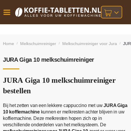
Vóór
Gratis
14 dagen
verzending
omruilgarantie!
16:00
Home
Melkschuimreiniger
Melkschuimreiniger voor Jura
JUR
/
/
/
bij orders
besteld,
volgende
boven
werkdag
€25,-
geleverd!
JURA Giga 10 melkschuimreiniger
JURA Giga 10 melkschuimreiniger
bestellen
Bij het zetten van een lekkere cappuccino met uw
JURA Giga
10 koffiemachine
kunnen er melkresten achter blijven in uw
koffiemachine. Deze melkresten hopen zich op in
verschillende onderdelen van het melksysteem. De