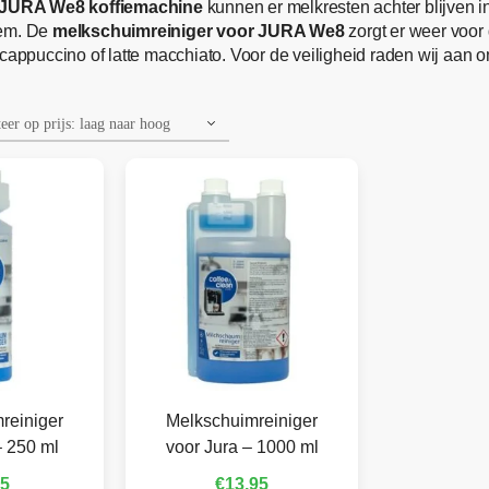
JURA We8 koffiemachine
kunnen er melkresten achter blijven 
eem. De
melkschuimreiniger voor JURA We8
zorgt er weer voor 
cappuccino of latte macchiato. Voor de veiligheid raden wij aan o
reiniger
Melkschuimreiniger
– 250 ml
voor Jura – 1000 ml
95
€
13,95