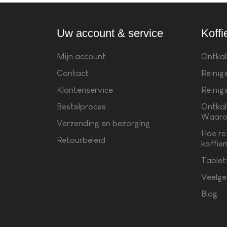
Uw account & service
Koffi
Mijn account
Ontkal
Contact
Reinig
Klantenservice
Reinig
Bestelproces
Ontkal
Waaro
Verzending en bezorging
Hoe re
Retourbeleid
koffie
Tablet
Veelge
Blog