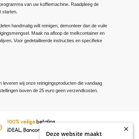
ingsprogramma van uw koffiemachine. Raadpleeg de
 starten.
elen handmatig wilt reinigen, demonteer dan de vuile
nigingsmengsel. Maak na afloop de melkcontainer en
jven. Voor gedetailleerde instructies en specifieke
m leveren wij onze reinigingsproducten die vandaag
bestellingen boven de 25 euro geen verzendkosten.
100% veilige
betaling,
×
iDEAL, Bancontact en op rekening
Deze website maakt