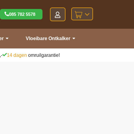
085 782 5578
er
Vloeibare Ontkalker
,-
14 dagen
omruilgarantie!