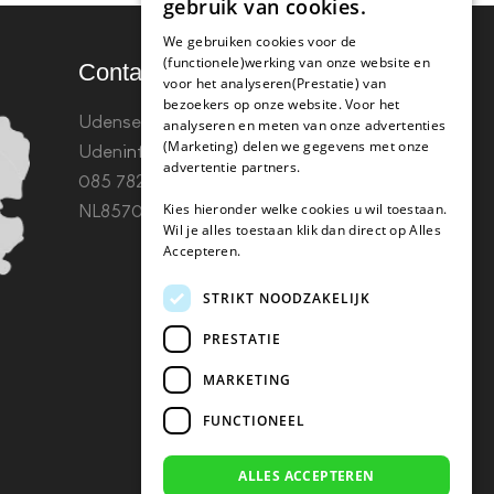
gebruik van cookies.
We gebruiken cookies voor de
(functionele)werking van onze website en
Contact
voor het analyseren(Prestatie) van
bezoekers op onze website. Voor het
Udenseweg 8B 5405 PA
analyseren en meten van onze advertenties
(Marketing) delen we gegevens met onze
Uden
info(@)koffie-tabletten.nl
Tel.
advertentie partners.
085 782 5578KvK 67529623 Btw:
Kies hieronder welke cookies u wil toestaan.
NL857053759B01
Wil je alles toestaan klik dan direct op Alles
Accepteren.
STRIKT NOODZAKELIJK
PRESTATIE
MARKETING
FUNCTIONEEL
ALLES ACCEPTEREN