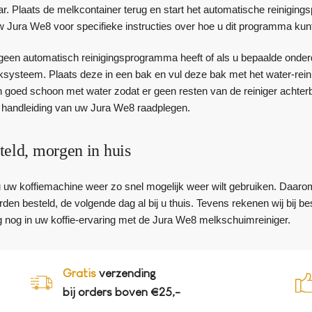
aar. Plaats de melkcontainer terug en start het automatische reinig
w Jura We8 voor specifieke instructies over hoe u dit programma kunt
een automatisch reinigingsprogramma heeft of als u bepaalde onderd
ksysteem. Plaats deze in een bak en vul deze bak met het water-rei
goed schoon met water zodat er geen resten van de reiniger achterbli
 handleiding van uw Jura We8 raadplegen.
teld, morgen in huis
 u uw koffiemachine weer zo snel mogelijk weer wilt gebruiken. Daaro
den besteld, de volgende dag al bij u thuis. Tevens rekenen wij bij 
 nog in uw koffie-ervaring met de Jura We8 melkschuimreiniger.
Gratis
verzending
bij orders boven €25,-