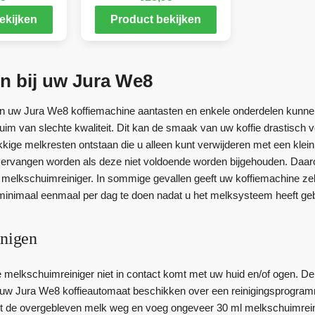
ekijken
Product bekijken
n bij uw Jura We8
 uw Jura We8 koffiemachine aantasten en enkele onderdelen kunnen
im van slechte kwaliteit. Dit kan de smaak van uw koffie drastisch v
ige melkresten ontstaan die u alleen kunt verwijderen met een klein 
vervangen worden als deze niet voldoende worden bijgehouden. Daa
 melkschuimreiniger. In sommige gevallen geeft uw koffiemachine ze
minimaal eenmaal per dag te doen nadat u het melksysteem heeft geb
inigen
e melkschuimreiniger niet in contact komt met uw huid en/of ogen. De
uw Jura We8 koffieautomaat beschikken over een reinigingsprogramm
et de overgebleven melk weg en voeg ongeveer 30 ml melkschuimreini