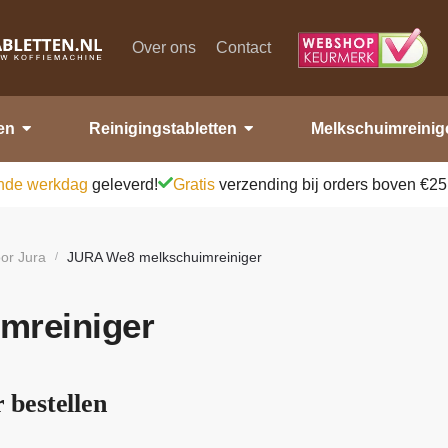
Over ons
Contact
en
Reinigingstabletten
Melkschuimreinig
nde werkdag
geleverd!
Gratis
verzending bij orders boven €25
or Jura
JURA We8 melkschuimreiniger
/
mreiniger
bestellen