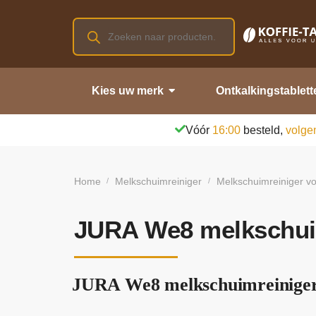
Kies uw merk
Ontkalkingstablett
Vóór
16:00
besteld,
volge
Home
Melkschuimreiniger
Melkschuimreiniger vo
/
/
JURA We8 melkschui
JURA We8 melkschuimreiniger 