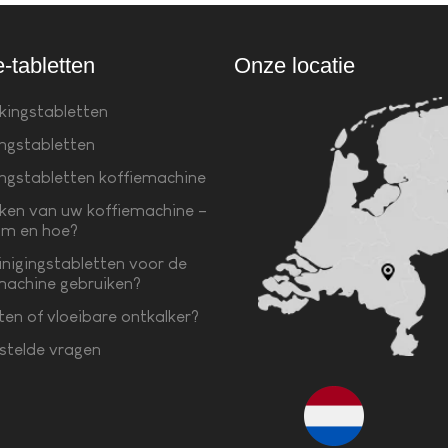
e-tabletten
Onze locatie
kingstabletten
ingstabletten
ingstabletten koffiemachine
ken van uw koffiemachine –
m en hoe?
inigingstabletten voor de
machine gebruiken?
ten of vloeibare ontkalker?
stelde vragen