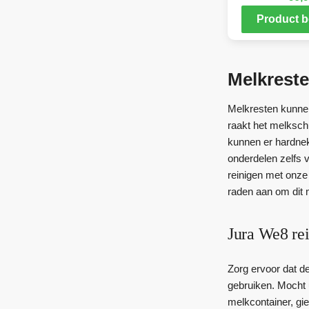
Product b
Melkreste
Melkresten kunnen
raakt het melkschu
kunnen er hardnekk
onderdelen zelfs 
reinigen met onze
raden aan om dit 
Jura We8 re
Zorg ervoor dat d
gebruiken. Mocht 
melkcontainer, gi