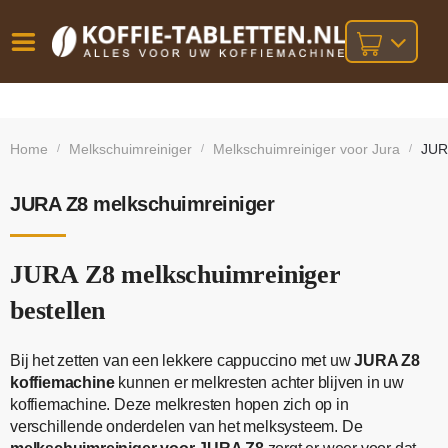
Vóór
Gratis
14 dagen
verzending
omruilgarantie!
16:00
Home
Melkschuimreiniger
Melkschuimreiniger voor Jura
JUR
/
/
/
bij orders
besteld,
volgende
boven
werkdag
€25,-
geleverd!
JURA Z8 melkschuimreiniger
JURA Z8 melkschuimreiniger
bestellen
Bij het zetten van een lekkere cappuccino met uw
JURA Z8
koffiemachine
kunnen er melkresten achter blijven in uw
koffiemachine. Deze melkresten hopen zich op in
verschillende onderdelen van het melksysteem. De