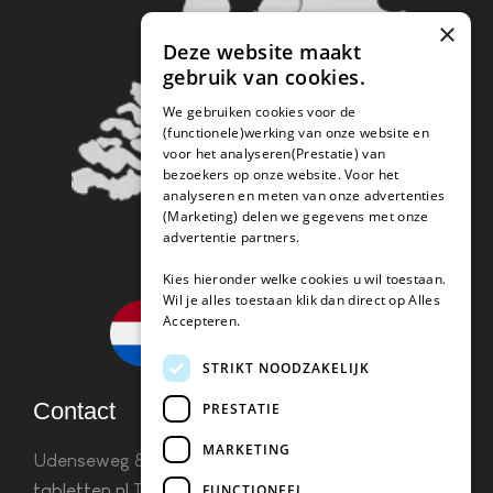
×
Deze website maakt
gebruik van cookies.
We gebruiken cookies voor de
(functionele)werking van onze website en
voor het analyseren(Prestatie) van
bezoekers op onze website. Voor het
analyseren en meten van onze advertenties
(Marketing) delen we gegevens met onze
advertentie partners.
Kies hieronder welke cookies u wil toestaan.
Wil je alles toestaan klik dan direct op Alles
Accepteren.
STRIKT NOODZAKELIJK
Contact
PRESTATIE
MARKETING
Udenseweg 8B 5405 PA Uden
info(@)koffie-
tabletten.nl
Tel. 085 782 5578KvK 67529623 Btw:
FUNCTIONEEL