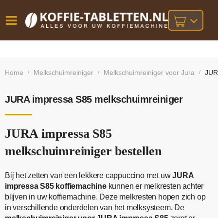
Vóór
Gratis
14 dagen
verzending
omruilgarantie!
16:00
Home
Melkschuimreiniger
Melkschuimreiniger voor Jura
JUR
/
/
/
bij orders
besteld,
volgende
boven
werkdag
€25,-
geleverd!
JURA impressa S85 melkschuimreiniger
JURA impressa S85
melkschuimreiniger bestellen
Bij het zetten van een lekkere cappuccino met uw
JURA
impressa S85 koffiemachine
kunnen er melkresten achter
blijven in uw koffiemachine. Deze melkresten hopen zich op
in verschillende onderdelen van het melksysteem. De